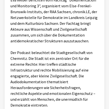
Eva Weber berichten vom Fachtag "Dokumentation
Aktuelles
und Monitoring 3", organisiert vom Else-Frenkel-
Brunswik-Instituts, der RAA Sachsen, chronik.LE, der
Netzwerkstelle für Demokratie im Landkreis Leipzig
Alle Beiträge
Über uns
und dem Kulturbüro Sachsen. Der Fachtag bringt
Veranstaltungen
Akteure aus Wissenschaft und Zivilgesellschaft
Projektbeschreibung
zusammen, um sich über die Dokumentation
Pressemitteilungen
antidemokratischer Strukturen auszutauschen.
Kontakt
Podcasts
Der Podcast beleuchtet die Stadtgesellschaft von
Unterstützer_innen
Chemnitz. Die Stadt ist ein zentraler Ort für die
Spenden
extreme Rechte: Hier treffen städtische
Infrastruktur und rechte Mobilisierung auf eine
chronik.LE in der Presse
engagierte, aber kleine Zivilgesellschaft. Die
Audiodokumentation thematisiert
Herausforderungen wie Sicherheitsfragen,
rechtliche Aspekte und emotionalen Eigenschutz –
und erzählt von Menschen, die unermüdlich für
Demokratie eintreten.