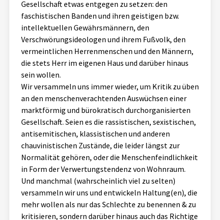
Gesellschaft etwas entgegen zu setzen: den
Aktuelles
faschistischen Banden und ihren geistigen bzw.
intellektuellen Gewährsmännern, den
Alle Beiträge
Verschwörungsideologen und ihrem Fußvolk, den
Über uns
vermeintlichen Herrenmenschen und den Männern,
Veranstaltungen
die stets Herr im eigenen Haus und darüber hinaus
Projektbeschreibung
sein wollen.
Pressemitteilungen
Wir versammeln uns immer wieder, um Kritik zu üben
Kontakt
Podcasts
an den menschenverachtenden Auswüchsen einer
Unterstützer_innen
marktförmig und bürokratisch durchorganisierten
Gesellschaft. Seien es die rassistischen, sexistischen,
Spenden
antisemitischen, klassistischen und anderen
chauvinistischen Zustände, die leider längst zur
chronik.LE in der Presse
Normalität gehören, oder die Menschenfeindlichkeit
in Form der Verwertungstendenz von Wohnraum.
Und manchmal (wahrscheinlich viel zu selten)
versammeln wir uns und entwickeln Haltung(en), die
mehr wollen als nur das Schlechte zu benennen & zu
kritisieren, sondern darüber hinaus auch das Richtige