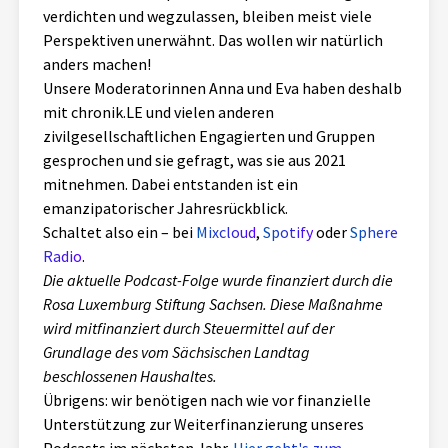
verdichten und wegzulassen, bleiben meist viele
Aktuelles
Perspektiven unerwähnt. Das wollen wir natürlich
anders machen!
Alle Beiträge
Über uns
Unsere Moderatorinnen Anna und Eva haben deshalb
mit chronik.LE und vielen anderen
Veranstaltungen
zivilgesellschaftlichen Engagierten und Gruppen
Projektbeschreibung
Pressemitteilungen
gesprochen und sie gefragt, was sie aus 2021
Kontakt
mitnehmen. Dabei entstanden ist ein
Podcasts
emanzipatorischer Jahresrückblick.
Unterstützer_innen
Schaltet also ein – bei
Mixcloud
,
Spotify
oder
Sphere
Radio
.
Spenden
Die aktuelle Podcast-Folge wurde finanziert durch die
chronik.LE in der Presse
Rosa Luxemburg Stiftung Sachsen. Diese Maßnahme
wird mitfinanziert durch Steuermittel auf der
Grundlage des vom Sächsischen Landtag
beschlossenen Haushaltes.
Übrigens: wir benötigen nach wie vor finanzielle
Unterstützung zur Weiterfinanzierung unseres