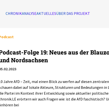
CHRONIK
ANALYSE
AKTUELLES
ÜBER DAS PROJEKT
Podcast
Podcast-Folge 19: Neues aus der Blauzo
und Nordsachsen
05.02.2023
10 Jahre AfD – Zeit, mal einen Blick zu werfen auf diesen zentral
schauen dabei auf lokale Akteure, Strukturen und Bedeutungen in
die Partei im Kontext ihrer Entwicklung sowie aktueller politis
chronik.LE erörtern wir auch Fragen wie: ist die AfD faschistisch? 
Anhören bei