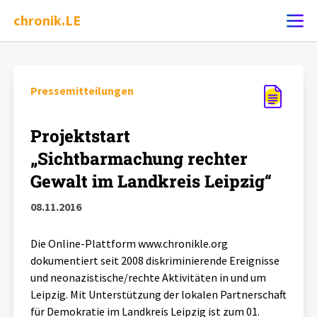
chronik.LE
Ereignis melden
Pressemitteilungen
Chronik
Projektstart
„Sichtbarmachung rechter
Dossiers
Gewalt im Landkreis Leipzig“
08.11.2016
Leipziger Zustände
Die Online-Plattform www.chronikle.org
Schlaglichter
dokumentiert seit 2008 diskriminierende Ereignisse
und neonazistische/rechte Aktivitäten in und um
Phänomene
Leipzig. Mit Unterstützung der lokalen Partnerschaft
für Demokratie im Landkreis Leipzig ist zum 01.