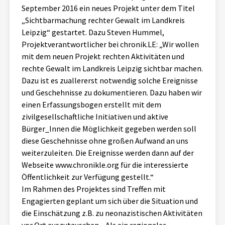
September 2016 ein neues Projekt unter dem Titel
Aktuelles
„Sichtbarmachung rechter Gewalt im Landkreis
Leipzig“ gestartet. Dazu Steven Hummel,
Alle Beiträge
Über uns
Projektverantwortlicher bei chronik.LE: „Wir wollen
mit dem neuen Projekt rechten Aktivitäten und
Veranstaltungen
rechte Gewalt im Landkreis Leipzig sichtbar machen.
Projektbeschreibung
Pressemitteilungen
Dazu ist es zuallererst notwendig solche Ereignisse
Kontakt
und Geschehnisse zu dokumentieren. Dazu haben wir
Podcasts
einen Erfassungsbogen erstellt mit dem
Unterstützer_innen
zivilgesellschaftliche Initiativen und aktive
Bürger_Innen die Möglichkeit gegeben werden soll
Spenden
diese Geschehnisse ohne großen Aufwand an uns
chronik.LE in der Presse
weiterzuleiten. Die Ereignisse werden dann auf der
Webseite www.chronikle.org für die interessierte
Öffentlichkeit zur Verfügung gestellt.“
Im Rahmen des Projektes sind Treffen mit
Engagierten geplant um sich über die Situation und
die Einschätzung z.B. zu neonazistischen Aktivitäten