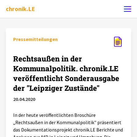
chronik.LE
Ereignis melden
Pressemitteilungen
Chronik
Rechtsaußen in der
Kommunalpolitik. chronik.LE
Dossiers
veröffentlicht Sonderausgabe
der "Leipziger Zustände"
Leipziger Zustände
20.04.2020
Schlaglichter
In der heute veröffentlichten Broschüre
„Rechtsaußen in der Kommunalpolitik" präsentiert
Phänomene
das Dokumentationsprojekt chronik.LE Berichte und