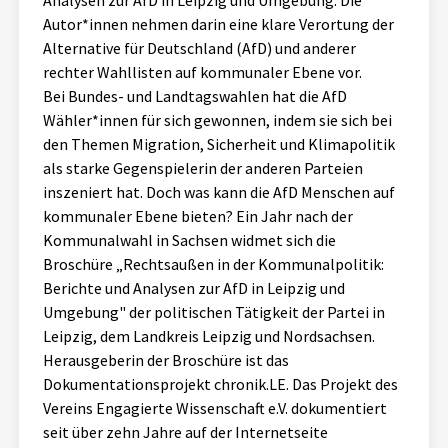
Analysen zur AfD in Leipzig und Umgebung. Die
Aktuelles
Autor*innen nehmen darin eine klare Verortung der
Alternative für Deutschland (AfD) und anderer
rechter Wahllisten auf kommunaler Ebene vor.
Alle Beiträge
Über uns
Bei Bundes- und Landtagswahlen hat die AfD
Veranstaltungen
Wähler*innen für sich gewonnen, indem sie sich bei
Projektbeschreibung
den Themen Migration, Sicherheit und Klimapolitik
Pressemitteilungen
als starke Gegenspielerin der anderen Parteien
Kontakt
inszeniert hat. Doch was kann die AfD Menschen auf
Podcasts
kommunaler Ebene bieten? Ein Jahr nach der
Unterstützer_innen
Kommunalwahl in Sachsen widmet sich die
Spenden
Broschüre „Rechtsaußen in der Kommunalpolitik:
Berichte und Analysen zur AfD in Leipzig und
chronik.LE in der Presse
Umgebung" der politischen Tätigkeit der Partei in
Leipzig, dem Landkreis Leipzig und Nordsachsen.
Herausgeberin der Broschüre ist das
Dokumentationsprojekt chronik.LE. Das Projekt des
Vereins Engagierte Wissenschaft e.V. dokumentiert
seit über zehn Jahre auf der Internetseite