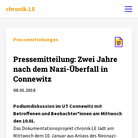
chronik.LE
Ereignis melden
Pressemitteilungen
Chronik
Pressemitteilung: Zwei Jahre
nach dem Nazi-Überfall in
Dossiers
Connewitz
08.01.2018
Leipziger Zustände
Podiumdiskussion im UT Connewitz mit
Schlaglichter
Betroffenen und Beobachter*innen am Mittwoch
den 10.01.
Phänomene
Das Dokumentationsprojekt chronik.LE lädt am
Mittwoch dem 10. Januar aus Anlass des Neonazi-