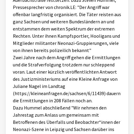
Auerbachstraße festsetzen. Dazu Steven Hummel,
Pressesprecher von chronik.LE: "Der Angriff war
offenbar langfristig organisiert. Die Täter reisten aus
ganz Sachsen und weiteren Bundesländern an und
entstammen dem weiten Spektrum der extremen
Rechten. Unter ihnen Kampfsportler, Hooligans und
Mitglieder militanter Neonazi-Gruppierungen, viele
von ihnen bereits polizeilich bekannt"
Zwei Jahre nach dem Angriff gehen die Ermittlungen
und die Strafverfolgung trotzdem nur schleppend
voran. Laut einer kürzlich veröffentlichten Antwort
des Justizministeriums auf eine Kleine Anfrage von
Juliane Nagel im Landtag
(https://kleineanfragen.de/sachsen/6/11439) dauern
die Ermittlungen in 208 Fällen noch an.
Dazu Hummel abschließend "Wir nehmen den
Jahrestag zum Anlass um gemeinsam mit
Betroffenen des Überfalls und Beobachter*innen der
Neonazi-Szene in Leipzig und Sachsen darüber ins