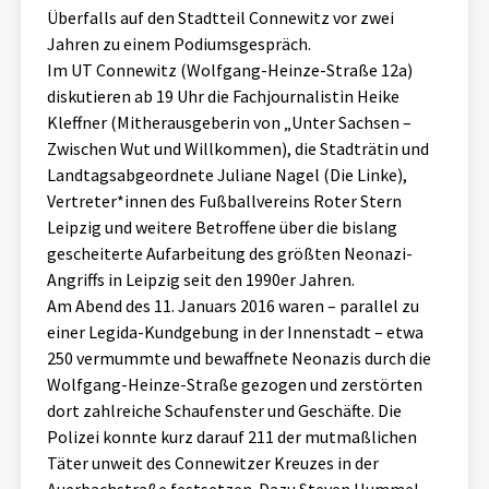
Überfalls auf den Stadtteil Connewitz vor zwei
Aktuelles
Jahren zu einem Podiumsgespräch.
Im UT Connewitz (Wolfgang-Heinze-Straße 12a)
Alle Beiträge
Über uns
diskutieren ab 19 Uhr die Fachjournalistin Heike
Kleffner (Mitherausgeberin von „Unter Sachsen –
Veranstaltungen
Zwischen Wut und Willkommen), die Stadträtin und
Projektbeschreibung
Pressemitteilungen
Landtagsabgeordnete Juliane Nagel (Die Linke),
Kontakt
Vertreter*innen des Fußballvereins Roter Stern
Podcasts
Leipzig und weitere Betroffene über die bislang
Unterstützer_innen
gescheiterte Aufarbeitung des größten Neonazi-
Angriffs in Leipzig seit den 1990er Jahren.
Spenden
Am Abend des 11. Januars 2016 waren – parallel zu
chronik.LE in der Presse
einer Legida-Kundgebung in der Innenstadt – etwa
250 vermummte und bewaffnete Neonazis durch die
Wolfgang-Heinze-Straße gezogen und zerstörten
dort zahlreiche Schaufenster und Geschäfte. Die
Polizei konnte kurz darauf 211 der mutmaßlichen
Täter unweit des Connewitzer Kreuzes in der