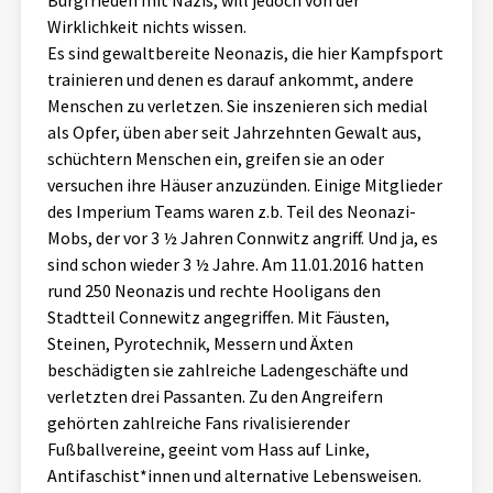
Burgfrieden mit Nazis, will jedoch von der
Wirklichkeit nichts wissen.
Es sind gewaltbereite Neonazis, die hier Kampfsport
trainieren und denen es darauf ankommt, andere
Menschen zu verletzen. Sie inszenieren sich medial
als Opfer, üben aber seit Jahrzehnten Gewalt aus,
schüchtern Menschen ein, greifen sie an oder
versuchen ihre Häuser anzuzünden. Einige Mitglieder
des Imperium Teams waren z.b. Teil des Neonazi-
Mobs, der vor 3 ½ Jahren Connwitz angriff. Und ja, es
sind schon wieder 3 ½ Jahre. Am 11.01.2016 hatten
rund 250 Neonazis und rechte Hooligans den
Stadtteil Connewitz angegriffen. Mit Fäusten,
Steinen, Pyrotechnik, Messern und Äxten
beschädigten sie zahlreiche Ladengeschäfte und
verletzten drei Passanten. Zu den Angreifern
gehörten zahlreiche Fans rivalisierender
Fußballvereine, geeint vom Hass auf Linke,
Antifaschist*innen und alternative Lebensweisen.