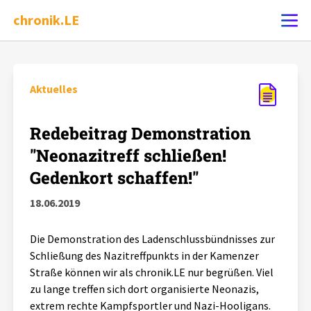
chronik.LE
Ereignis melden
Aktuelles
Chronik
Redebeitrag Demonstration
"Neonazitreff schließen!
Dossiers
Gedenkort schaffen!"
18.06.2019
Leipziger Zustände
Die Demonstration des Ladenschlussbündnisses zur
Schlaglichter
Schließung des Nazitreffpunkts in der Kamenzer
Straße können wir als chronik.LE nur begrüßen. Viel
Phänomene
zu lange treffen sich dort organisierte Neonazis,
extrem rechte Kampfsportler und Nazi-Hooligans.