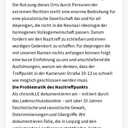
Die Nutzung dieses Orts durch Personen der
Aktuelles
extremen Rechten stellt eine enorme Bedrohung für
eine pluralistische Gesellschaft dar und für all
Alle Beiträge
Über uns
diejenigen, die nicht in die Neonazi-Ideologie der
homogenen Volksgemeinschaft passen. Darum
Veranstaltungen
fordern wir den Nazitreff zu schließen und einen
Projektbeschreibung
Pressemitteilungen
würdigen Gedenkort zu schaffen. Für diejenigen die
Kontakt
mit unseren Namen nichts anfangen können folgt
Podcasts
eine kurze Einführung zu uns und anschließend die
Unterstützer_innen
Ausführungen, warum wir denken, dass der
Treffpunkt in der Kamenzer Straße 10-12 so schnell
Spenden
wie möglich geschlossen werden muss.
chronik.LE in der Presse
Die Problematik des Nazitreffpunkts
Als chronik.LE dokumentieren wir – initiiert durch
das Ladenschlussbündnis – seit über 10 Jahren
faschistische und rassistische Gewalt,
Diskriminierungen und Übergriffe. Wir
dokumentieren Fälle, die in Leipzig und den