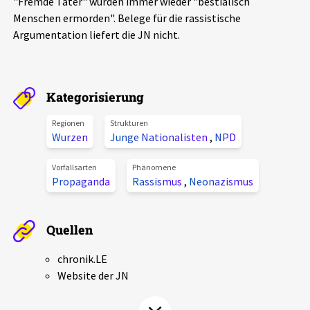
"Fremde Täter" würden immer wieder "bestialisch
Aktuelles
Menschen ermorden". Belege für die rassistische
Argumentation liefert die JN nicht.
Alle Beiträge
Über uns
Veranstaltungen
Kategorisierung
Projektbeschreibung
Pressemitteilungen
Kontakt
Regionen
Strukturen
Podcasts
Wurzen
Junge Nationalisten
,
NPD
Unterstützer_innen
Vorfallsarten
Phänomene
Spenden
Propaganda
Rassismus
,
Neonazismus
chronik.LE in der Presse
Quellen
chronik.LE
Website der JN