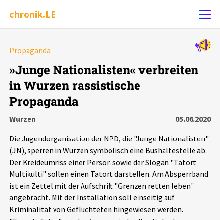
chronik.LE
Alle Ereignisse
Propaganda
Ereignis melden
7502
Ereignisse
»Junge Nationalisten« verbreiten
in Wurzen rassistische
Chronik
Ereignisse
Statistik
Propaganda
Exportieren
?
Filter Erklärungen
Dossiers
Wurzen
05.06.2020
Die Jugendorganisation der NPD, die "Junge Nationalisten"
Leipziger Zustände
(JN), sperren in Wurzen symbolisch eine Bushaltestelle ab.
Der Kreideumriss einer Person sowie der Slogan "Tatort
Schlaglichter
Multikulti" sollen einen Tatort darstellen. Am Absperrband
ist ein Zettel mit der Aufschrift "Grenzen retten leben"
angebracht. Mit der Installation soll einseitig auf
Phänomene
Kriminalität von Geflüchteten hingewiesen werden.