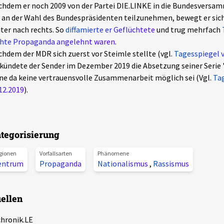
hdem er noch 2009 von der Partei DIE.LINKE in die Bundesversa
an der Wahl des Bundespräsidenten teilzunehmen, bewegt er si
ter nach rechts. So
diffamierte er Geflüchtete
und trug mehrfach
chte Propaganda angelehnt waren
.
hdem der MDR sich zuerst vor Steimle stellte (vgl.
Tagesspiegel 
kündete der Sender im Dezember 2019 die Absetzung seiner Serie 
ne da keine vertrauensvolle Zusammenarbeit möglich sei (Vgl.
Ta
12.2019
).
tegorisierung
gionen
Vorfallsarten
Phänomene
entrum
Propaganda
Nationalismus
,
Rassismus
ellen
chronik.LE