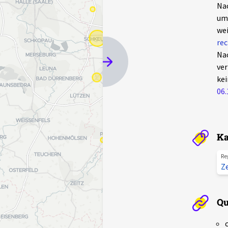
Nac
um 
wei
re
Nac
ver
kei
06.
Ka
Re
Z
Qu