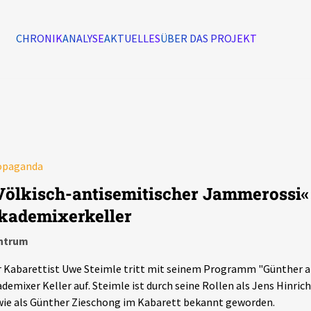
CHRONIK
ANALYSE
AKTUELLES
ÜBER DAS PROJEKT
Alle Ereignisse
7502
Ereignisse
opaganda
Ereignisse
Völkisch-antisemitischer Jammerossi« 
kademixerkeller
ntrum
 Kabarettist Uwe Steimle tritt mit seinem Programm "Günther al
demixer Keller auf. Steimle ist durch seine Rollen als Jens Hinrich
ie als Günther Zieschong im Kabarett bekannt geworden.