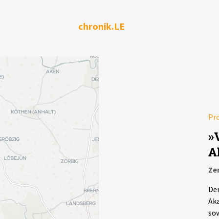
chronik.LE
Pr
»
A
Ze
Der
Aka
sow