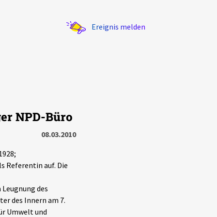
Ereignis melden
iger NPD-Büro
Statistik
08.03.2010
Exportieren
?
Filter Erklärungen
1928;
 Referentin auf. Die
n Leugnung des
ter des Innern am 7.
für Umwelt und