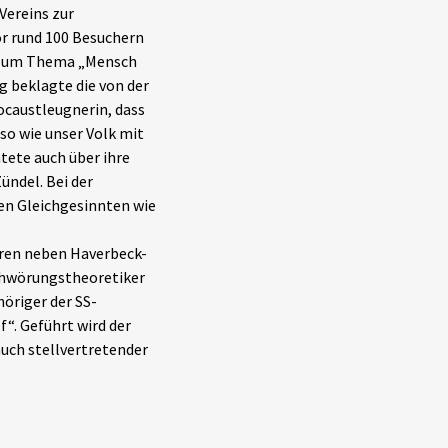
Vereins zur
or rund 100 Besuchern
 zum Thema „Mensch
g beklagte die von der
caustleugnerin, dass
so wie unser Volk mit
tete auch über ihre
ndel. Bei der
en Gleichgesinnten wie
ren neben Haverbeck-
chwörungstheoretiker
öriger der SS-
f“. Geführt wird der
uch stellvertretender