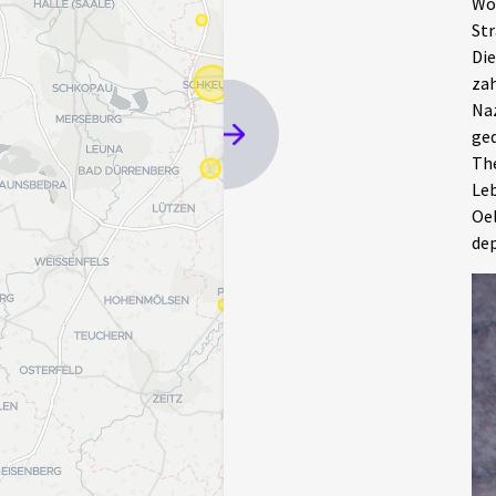
Woc
Str
Die
zah
Naz
ged
The
Leb
Oel
dep