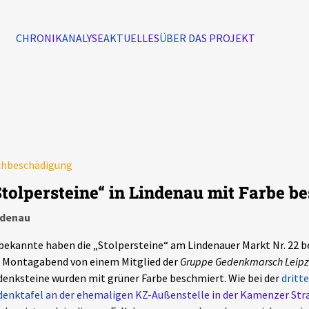
CHRONIK
ANALYSE
AKTUELLES
ÜBER DAS PROJEKT
Alle Ereignisse
7502
Ereignisse
chbeschädigung
Ereignisse
Stolpersteine“ in Lindenau mit Farbe b
ndenau
ekannte haben die „Stolpersteine“ am Lindenauer Markt Nr. 22 b
 Montagabend von einem Mitglied der
Gruppe Gedenkmarsch Leipz
enksteine wurden mit grüner Farbe beschmiert. Wie bei der
dritt
enktafel an der ehemaligen KZ-Außenstelle in der Kamenzer Str