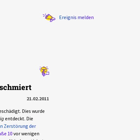
Ereignis melden
Statistik
eschmiert
Exportieren
?
Filter Erklärungen
21.02.2011
eschädigt. Dies wurde
ig
entdeckt. Die
en Zerstörung der
aße 10
vor wenigen