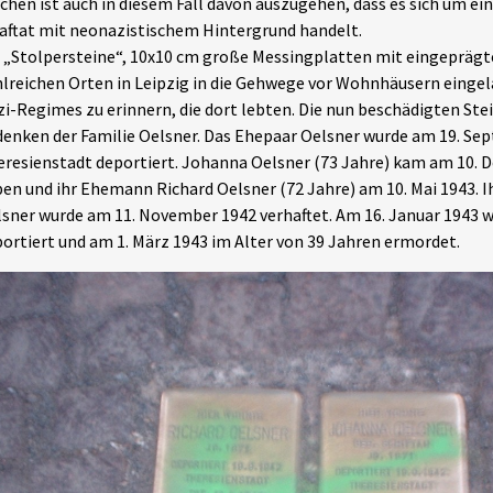
hen ist auch in diesem Fall davon auszugehen, dass es sich um ein
aftat mit neonazistischem Hintergrund handelt.
 „Stolpersteine“, 10x10 cm große Messingplatten mit eingepräg
lreichen Orten in Leipzig in die Gehwege vor Wohnhäusern eingel
i-Regimes zu erinnern, die dort lebten. Die nun beschädigten Ste
enken der Familie Oelsner. Das Ehepaar Oelsner wurde am 19. Se
resienstadt deportiert. Johanna Oelsner (73 Jahre) kam am 10.
en und ihr Ehemann Richard Oelsner (72 Jahre) am 10. Mai 1943. 
sner wurde am 11. November 1942 verhaftet. Am 16. Januar 1943 w
ortiert und am 1. März 1943 im Alter von 39 Jahren ermordet.