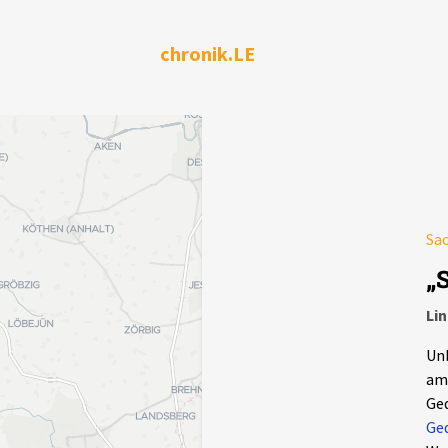
chronik.LE
Sa
„
Li
Unb
am
Ged
Ged