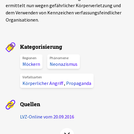
ermittelt nun wegen gefährlicher Körperverletzung und
Aktuelles
dem Verwenden von Kennzeichen verfassungsfeindlicher
Organisationen.
Alle Beiträge
Über uns
Veranstaltungen
Projektbeschreibung
Pressemitteilungen
Kategorisierung
Kontakt
Podcasts
Regionen
Phänomene
Möckern
Neonazismus
Unterstützer_innen
Spenden
Vorfallsarten
Körperlicher Angriff
,
Propaganda
chronik.LE in der Presse
Quellen
LVZ-Online vom 20.09.2016