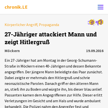
chronik.LE
Alle Ereignisse
Körperlicher Angriff, Propaganda
Ereignis melden
7502
Ereignisse
27-Jähriger attackiert Mann und
zeigt Hitlergruß
Chronik
Ereignisse
Statistik
Möckern
19.09.2016
Exportieren
?
Filter Erklärungen
Dossiers
Ein 27-Jähriger hat am Montag in der Georg-Schumann-
Straße in Möckern einen 40-Jährigen und dessen Bekannte
Leipziger Zustände
angegriffen. Der jüngere Mann beleidigte das Paar zunächst.
Dabei zeigte er mehrmals den Hitlergruß und schrie
neonazistische Parolen. Danach griff er den älteren Mann
Schlaglichter
an, stieß ihn zu Boden und würgte ihn, bis dieser blau anlief.
Passanten kamen dem Angegriffenen zur Hilfe. Dieser erlitt
Phänomene
Verletzungen im Gesicht und am Hals und wurde ambulant
behandelt. Die Polizei nahm den Angreifer fest und