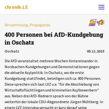
chronik.LE
Alle Ereignisse
Versammlung, Propaganda
Ereignis melden
7502
Ereignisse
400 Personen bei AfD-Kundgebung
in Oschatz
Chronik
Ereignisse
Statistik
Oschatz
05.11.2015
Exportieren
?
Filter Erklärungen
Dossiers
Die AfD veranstaltet mehrere Wochen hintereinander in
Nordsachen Kundgebungen und Demonstrationen gegen
Leipziger Zustände
die aktuelle Asylpolitik. In Oschatz, wo die erste
Kundgebung stattfindet, beteiligen sich ca. 400 Personen.
Diese sprechen sich laut LVZ u.a. "für die Abschiebung von
Schlaglichter
Wirtschaftsflüchtlingen und kriminellen Asylbewerbern"
aus. Neben drei AfD-Rednern sprach von der Bühne
Phänomene
weiterhin der lokale CDU-Abgeordnete Jürgen Mühlberg. In
einem LVZ-Interview versucht er kurz darauf seine