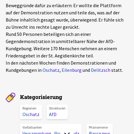
Beweggründe dafür zu erläutern: Er wollte die Plattform
Aktuelles
auf der Demonstration nutzen und teile das, was auf der
Bühne inhaltlich gesagt wurde, überwiegend. Er fühle sich
Alle Beiträge
Über uns
zu Unrecht ins rechte Lager gerückt.
Rund 50 Personen beteiligen sich an einer
Veranstaltungen
Gegendemonstration in unmittelbarer Nähe der AfD-
Projektbeschreibung
Pressemitteilungen
Kundgebung. Weitere 170 Menschen nehmen an einem
Kontakt
Friedensgebet in der St. Aegidienkirche teil.
Podcasts
In den nächsten Wochen finden Demonstrationen und
Unterstützer_innen
Kundgebungen in
Oschatz
,
Eilenburg
und
Delitzsch
statt.
Spenden
chronik.LE in der Presse
Kategorisierung
Regionen
Strukturen
Oschatz
AfD
Vorfallsarten
Phänomene
Versammlung
,
Propaganda
Rassismus