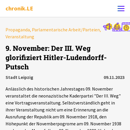
chronik.LE
Alle Ereignisse
Propaganda, Parlamentarische Arbeit/Parteien,
Ereignis melden
Veranstaltung
7502
Ereignisse
9. November: Der III. Weg
Chronik
Ereignisse
Statistik
glorifiziert Hitler-Ludendorff-
Putsch
Exportieren
?
Filter Erklärungen
Dossiers
Stadt Leipzig
09.11.2023
Leipziger Zustände
Anlässlich des historischen Jahrestages 09. November
veranstaltet die neonazistische Kaderpartei "Der III. Weg"
Schlaglichter
eine Vortragsveranstaltung. Selbstverständlich geht in
ihrer Veranstaltung nicht um eine Erinnerung an die
Ausrufung der Republik am 09. November 1918, den
Phänomene
Höhepunkt der Novemberpogrome am 09. November 1938