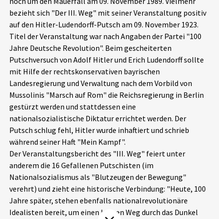
noch um den Mauerfall am 09. November 1989. Vielmehr
Aktuelles
bezieht sich "Der III. Weg" mit seiner Veranstaltung positiv
auf den Hitler-Ludendorff-Putsch am 09. November 1923.
Titel der Veranstaltung war nach Angaben der Partei "100
Alle Beiträge
Über uns
Jahre Deutsche Revolution". Beim gescheiterten
Veranstaltungen
Putschversuch von Adolf Hitler und Erich Ludendorff sollte
Projektbeschreibung
mit Hilfe der rechtskonservativen bayrischen
Pressemitteilungen
Landesregierung und Verwaltung nach dem Vorbild von
Kontakt
Mussolinis "Marsch auf Rom" die Reichsregierung in Berlin
Podcasts
gestürzt werden und stattdessen eine
Unterstützer_innen
nationalsozialistische Diktatur errichtet werden. Der
Spenden
Putsch schlug fehl, Hitler wurde inhaftiert und schrieb
während seiner Haft "Mein Kampf".
chronik.LE in der Presse
Der Veranstaltungsbericht des "III. Weg" feiert unter
anderem die 16 Gefallenen Putschisten (im
Nationalsozialismus als "Blutzeugen der Bewegung"
verehrt) und zieht eine historische Verbindung: "Heute, 100
Jahre später, stehen ebenfalls nationalrevolutionäre
Idealisten bereit, um einen langen Weg durch das Dunkel