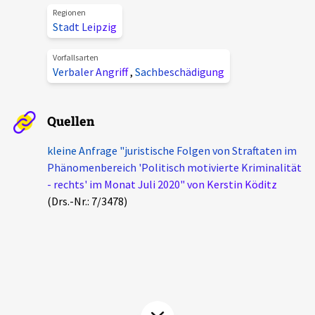
Regionen
Aktuelles
Stadt Leipzig
Alle Beiträge
Vorfallsarten
Über uns
Verbaler Angriff
,
Sachbeschädigung
Veranstaltungen
Projektbeschreibung
Pressemitteilungen
Quellen
Kontakt
Podcasts
kleine Anfrage "juristische Folgen von Straftaten im
Unterstützer_innen
Phänomenbereich 'Politisch motivierte Kriminalität
Spenden
- rechts' im Monat Juli 2020" von Kerstin Köditz
(Drs.-Nr.: 7/3478)
chronik.LE in der Presse