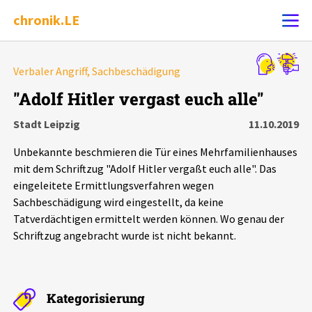
chronik.LE
Alle Ereignisse
Verbaler Angriff, Sachbeschädigung
Ereignis melden
7502
Ereignisse
"Adolf Hitler vergast euch alle"
Stadt Leipzig
11.10.2019
Chronik
Ereignisse
Statistik
Unbekannte beschmieren die Tür eines Mehrfamilienhauses
Exportieren
?
Filter Erklärungen
Dossiers
mit dem Schriftzug "Adolf Hitler vergaßt euch alle". Das
eingeleitete Ermittlungsverfahren wegen
Sachbeschädigung wird eingestellt, da keine
Leipziger Zustände
Tatverdächtigen ermittelt werden können. Wo genau der
Schriftzug angebracht wurde ist nicht bekannt.
Schlaglichter
Phänomene
Kategorisierung