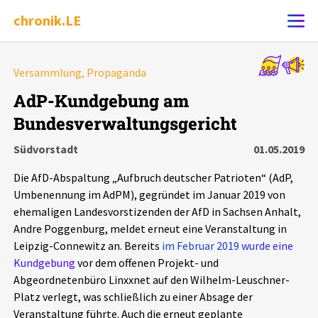
chronik.LE
Alle Ereignisse
Versammlung, Propaganda
Ereignis melden
7502
Ereignisse
AdP-Kundgebung am
Bundesverwaltungsgericht
Chronik
Ereignisse
Statistik
Südvorstadt
01.05.2019
Exportieren
?
Filter Erklärungen
Dossiers
Die AfD-Abspaltung „Aufbruch deutscher Patrioten“ (AdP,
Umbenennung im AdPM), gegründet im Januar 2019 von
Leipziger Zustände
ehemaligen Landesvorstizenden der AfD in Sachsen Anhalt,
Andre Poggenburg, meldet erneut eine Veranstaltung in
Leipzig-Connewitz an. Bereits
im Februar 2019 wurde eine
Schlaglichter
Kundgebung
vor dem offenen Projekt- und
Abgeordnetenbüro Linxxnet auf den Wilhelm-Leuschner-
Phänomene
Platz verlegt, was schließlich zu einer Absage der
Veranstaltung führte. Auch die erneut geplante