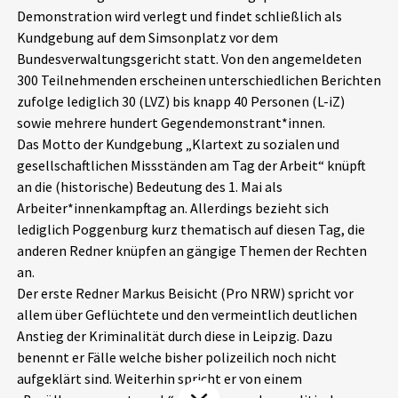
Demonstration wird verlegt und findet schließlich als
Aktuelles
Kundgebung auf dem Simsonplatz vor dem
Bundesverwaltungsgericht statt. Von den angemeldeten
Alle Beiträge
Über uns
300 Teilnehmenden erscheinen unterschiedlichen Berichten
zufolge lediglich 30 (LVZ) bis knapp 40 Personen (L-iZ)
Veranstaltungen
sowie mehrere hundert Gegendemonstrant*innen.
Projektbeschreibung
Pressemitteilungen
Das Motto der Kundgebung „Klartext zu sozialen und
Kontakt
gesellschaftlichen Missständen am Tag der Arbeit“ knüpft
Podcasts
an die (historische) Bedeutung des 1. Mai als
Unterstützer_innen
Arbeiter*innenkampftag an. Allerdings bezieht sich
lediglich Poggenburg kurz thematisch auf diesen Tag, die
Spenden
anderen Redner knüpfen an gängige Themen der Rechten
chronik.LE in der Presse
an.
Der erste Redner Markus Beisicht (Pro NRW) spricht vor
allem über Geflüchtete und den vermeintlich deutlichen
Anstieg der Kriminalität durch diese in Leipzig. Dazu
benennt er Fälle welche bisher polizeilich noch nicht
aufgeklärt sind. Weiterhin spricht er von einem