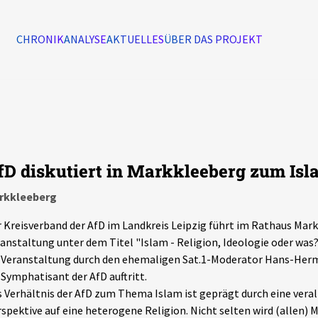
CHRONIK
ANALYSE
AKTUELLES
ÜBER DAS PROJEKT
Alle Ereignisse
7502
Ereignisse
fD diskutiert in Markkleeberg zum Isl
Ereignisse
rkkleeberg
 Kreisverband der AfD im Landkreis Leipzig führt im Rathaus Mar
anstaltung unter dem Titel "Islam - Religion, Ideologie oder was?
 Veranstaltung durch den ehemaligen Sat.1-Moderator Hans-Herm
 Symphatisant der AfD auftritt.
 Verhältnis der AfD zum Thema Islam ist geprägt durch eine ver
spektive auf eine heterogene Religion. Nicht selten wird (allen) 