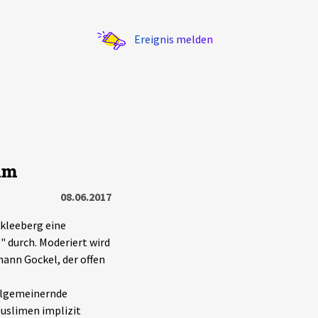
Ereignis melden
am
Statistik
08.06.2017
Exportieren
?
Filter Erklärungen
kkleeberg eine
" durch. Moderiert wird
ann Gockel, der offen
allgemeinernde
Muslimen implizit