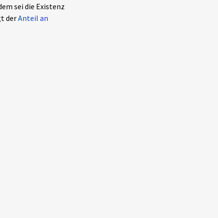
dem sei die Existenz
gt der
Anteil an