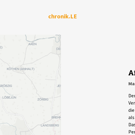
chronik.LE
A
Ma
Der
Ver
die
als
Das
Per