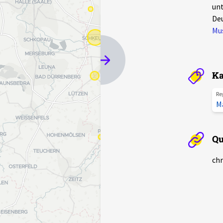
unt
Deu
Mu
Ka
Re
M
Qu
chr