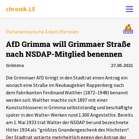
chronik.LE
Alle Ereignisse
Parlamentarische Arbeit/Parteien
Ereignis melden
7502
Ereignisse
AfD Grimma will Grimmaer Straße
nach NSDAP-Mitglied benennen
Chronik
Ereignisse
Statistik
Grimma
27.05.2021
Exportieren
?
Filter Erklärungen
Dossiers
Die Grimmaer AfD bringt in den Stadtrat einen Antrag ein
wonach eine Straße im Neubaugebiet Rappenberg nach
Leipziger Zustände
dem Fabrikanten Ferdinand Walther (1872–1948) benannt
werden soll. Walther machte sich 1897 mit einer
Kunstschlosserei in Grimma selbstständig und beschäftigte
Schlaglichter
später in den Walter-Werken rund 1.300 Angestellte. Bereits
am 1. Mai 1933 trat Walter der NSDAP bei und bezeichnete
Phänomene
Hitler 1934 als "größtes Gnandengeschenk des Höchsten“.
Der Stadtrat votierte mehrheitlich gegen den Antrag der