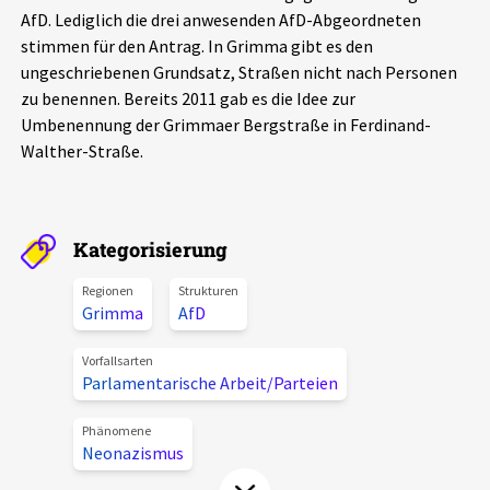
AfD. Lediglich die drei anwesenden AfD-Abgeordneten
Aktuelles
stimmen für den Antrag. In Grimma gibt es den
ungeschriebenen Grundsatz, Straßen nicht nach Personen
Alle Beiträge
Über uns
zu benennen. Bereits 2011 gab es die Idee zur
Umbenennung der Grimmaer Bergstraße in Ferdinand-
Veranstaltungen
Walther-Straße.
Projektbeschreibung
Pressemitteilungen
Kontakt
Podcasts
Unterstützer_innen
Kategorisierung
Spenden
Regionen
Strukturen
Grimma
AfD
chronik.LE in der Presse
Vorfallsarten
Parlamentarische Arbeit/Parteien
Phänomene
Neonazismus