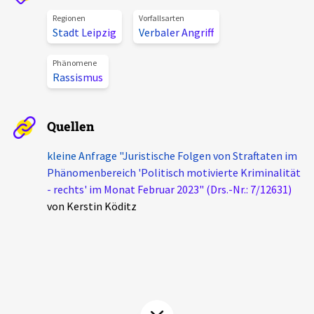
Aktuelles
Regionen
Vorfallsarten
Stadt Leipzig
Verbaler Angriff
Alle Beiträge
Über uns
Phänomene
Rassismus
Veranstaltungen
Projektbeschreibung
Pressemitteilungen
Quellen
Kontakt
Podcasts
Unterstützer_innen
kleine Anfrage "Juristische Folgen von Straftaten im
Phänomenbereich 'Politisch motivierte Kriminalität
Spenden
- rechts' im Monat Februar 2023" (Drs.-Nr.: 7/12631)
von Kerstin Köditz
chronik.LE in der Presse