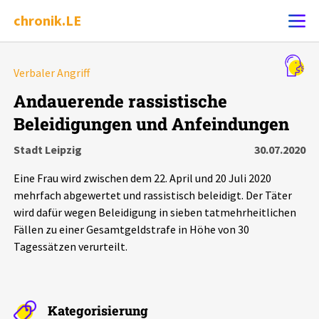
chronik.LE
Alle Ereignisse
Verbaler Angriff
Ereignis melden
7502
Ereignisse
Andauerende rassistische
Beleidigungen und Anfeindungen
Chronik
Ereignisse
Statistik
Stadt Leipzig
30.07.2020
Exportieren
?
Filter Erklärungen
Dossiers
Eine Frau wird zwischen dem 22. April und 20 Juli 2020
mehrfach abgewertet und rassistisch beleidigt. Der Täter
Leipziger Zustände
wird dafür wegen Beleidigung in sieben tatmehrheitlichen
Fällen zu einer Gesamtgeldstrafe in Höhe von 30
Tagessätzen verurteilt.
Schlaglichter
Phänomene
Kategorisierung