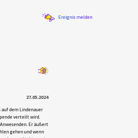
Ereignis melden
Statistik
Exportieren
?
Filter Erklärungen
27.05.2024
s auf dem Lindenauer
pende verteilt wird.
e Anwesenden. Er äußert
ählen gehen und wenn