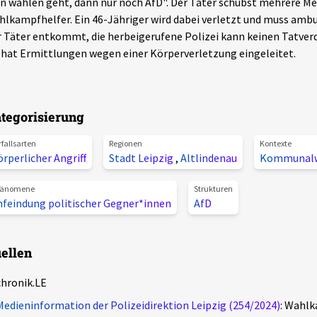
 wählen geht, dann nur noch AfD". Der Täter schubst mehrere Me
lkampfhelfer. Ein 46-Jähriger wird dabei verletzt und muss ambu
 Täter entkommt, die herbeigerufene Polizei kann keinen Tatve
 hat Ermittlungen wegen einer Körperverletzung eingeleitet.
tegorisierung
rfallsarten
Regionen
Kontexte
rperlicher Angriff
Stadt Leipzig
,
Altlindenau
Kommunal
änomene
Strukturen
nfeindung politischer Gegner*innen
AfD
ellen
chronik.LE
Medieninformation der Polizeidirektion Leipzig (254/2024)
: Wahlk