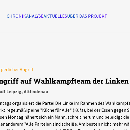
CHRONIK
ANALYSE
AKTUELLES
ÜBER DAS PROJEKT
Alle Ereignisse
7502
Ereignisse
perlicher Angriff
Ereignisse
ngriff auf Wahlkampfteam der Linken
dt Leipzig, Altlindenau
tags organisiert die Partei Die Linke im Rahmen des Wahlkampf
kt regelmäßig eine "Küche für Alle" (Küfa), bei der Essen gegen S
sen Montag nähert sich ein Mann, schreit herum und beleidigt di
er anderem "Alle Parteien sind scheiße. Am besten nicht mehr w