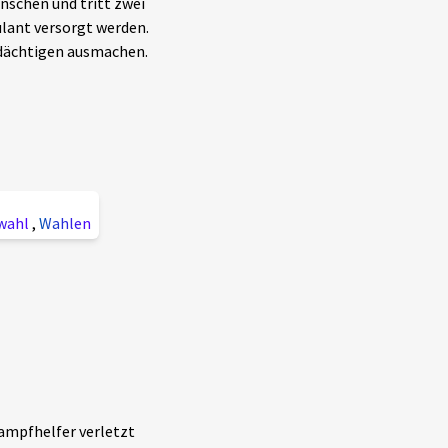
nschen und tritt zwei
lant versorgt werden.
rdächtigen ausmachen.
wahl
,
Wahlen
ampfhelfer verletzt