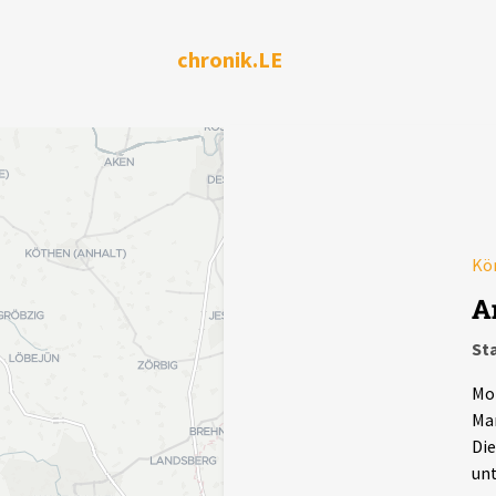
chronik.LE
Kör
A
Sta
Mon
Mar
Die
unt