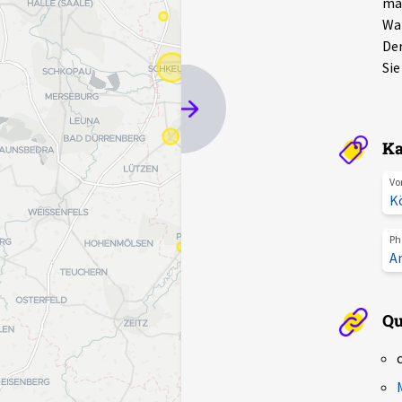
man
Wah
Der
Sie
Ka
Vo
Kö
Ph
A
Qu