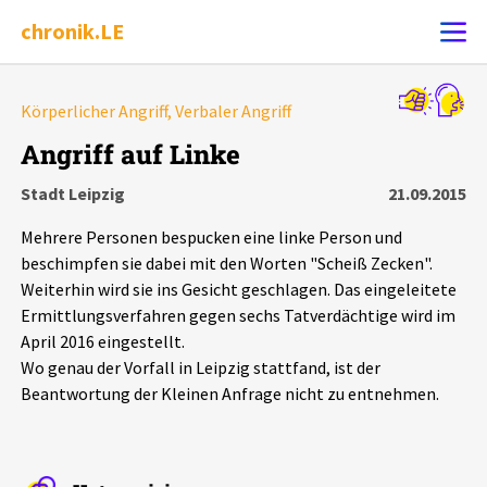
chronik.LE
Alle Ereignisse
Körperlicher Angriff, Verbaler Angriff
Ereignis melden
7502
Ereignisse
Angriff auf Linke
Stadt Leipzig
21.09.2015
Chronik
Ereignisse
Statistik
Mehrere Personen bespucken eine linke Person und
Exportieren
?
Filter Erklärungen
Dossiers
beschimpfen sie dabei mit den Worten "Scheiß Zecken".
Weiterhin wird sie ins Gesicht geschlagen. Das eingeleitete
Ermittlungsverfahren gegen sechs Tatverdächtige wird im
Leipziger Zustände
April 2016 eingestellt.
Wo genau der Vorfall in Leipzig stattfand, ist der
Schlaglichter
Beantwortung der Kleinen Anfrage nicht zu entnehmen.
Phänomene