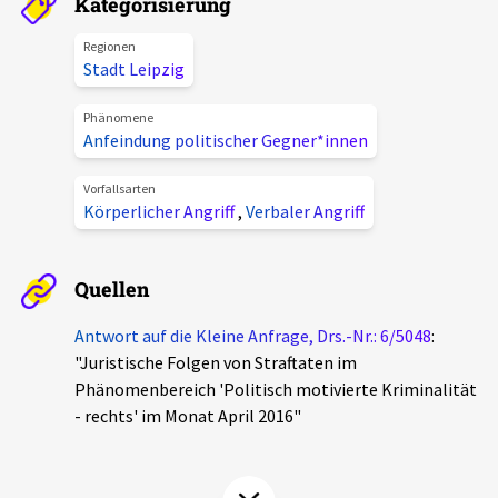
Kategorisierung
Aktuelles
Regionen
Stadt Leipzig
Alle Beiträge
Über uns
Phänomene
Veranstaltungen
Anfeindung politischer Gegner*innen
Projektbeschreibung
Pressemitteilungen
Vorfallsarten
Kontakt
Körperlicher Angriff
,
Verbaler Angriff
Podcasts
Unterstützer_innen
Quellen
Spenden
chronik.LE in der Presse
Antwort auf die Kleine Anfrage, Drs.-Nr.: 6/5048
:
"Juristische Folgen von Straftaten im
Phänomenbereich 'Politisch motivierte Kriminalität
- rechts' im Monat April 2016"