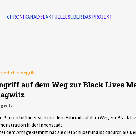
CHRONIK
ANALYSE
AKTUELLES
ÜBER DAS PROJEKT
Alle Ereignisse
7502
Ereignisse
perlicher Angriff
Ereignisse
ngriff auf dem Weg zur Black Lives M
lagwitz
agwitz
e Person befindet sich mit dem Fahrrad auf dem Weg zur Black Li
onstration in der Innenstadt.
er dem Arm geklemmt hat sie drei Schilder und ist dadurch als D