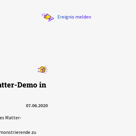
Ereignis melden
Statistik
atter-Demo in
Exportieren
?
Filter Erklärungen
07.06.2020
ves Matter-
emonstrierende zu