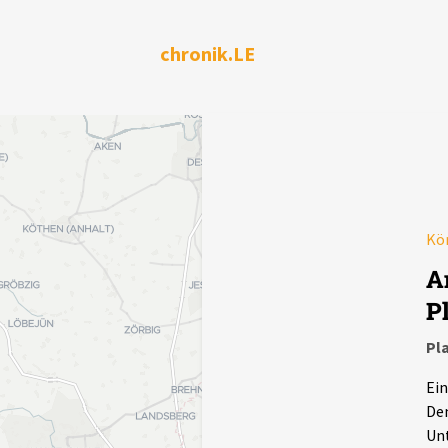
chronik.LE
Kör
A
P
Pl
Ein
Dem
Unt