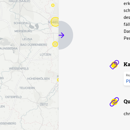
erk
sch
des
fäl
Das
Pe
Ka
Re
P
Qu
chr