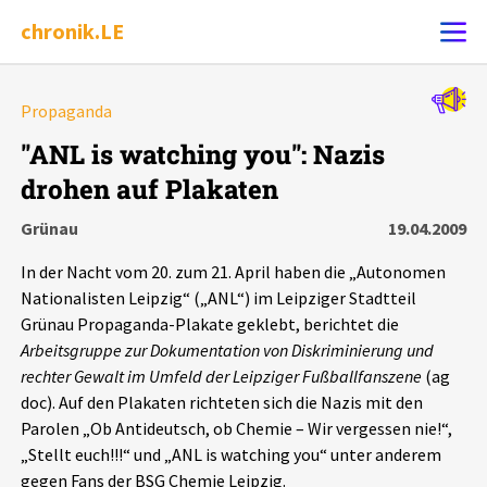
chronik.LE
Alle Ereignisse
Propaganda
Ereignis melden
7502
Ereignisse
"ANL is watching you": Nazis
drohen auf Plakaten
Chronik
Ereignisse
Statistik
Grünau
19.04.2009
Exportieren
?
Filter Erklärungen
Dossiers
In der Nacht vom 20. zum 21. April haben die „Autonomen
Nationalisten Leipzig“ („ANL“) im Leipziger Stadtteil
Leipziger Zustände
Grünau Propaganda-Plakate geklebt, berichtet die
Arbeitsgruppe zur Dokumentation von Diskriminierung und
rechter Gewalt im Umfeld der Leipziger Fußballfanszene
(ag
Schlaglichter
doc). Auf den Plakaten richteten sich die Nazis mit den
Parolen „Ob Antideutsch, ob Chemie – Wir vergessen nie!“,
Phänomene
„Stellt euch!!!“ und „ANL is watching you“ unter anderem
gegen Fans der BSG Chemie Leipzig.