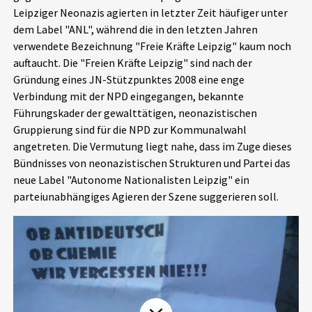
Leipziger Neonazis agierten in letzter Zeit häufiger unter
Aktuelles
dem Label "ANL", während die in den letzten Jahren
verwendete Bezeichnung "Freie Kräfte Leipzig" kaum noch
Alle Beiträge
Über uns
auftaucht. Die "Freien Kräfte Leipzig" sind nach der
Gründung eines JN-Stützpunktes 2008 eine enge
Veranstaltungen
Verbindung mit der NPD eingegangen, bekannte
Projektbeschreibung
Pressemitteilungen
Führungskader der gewalttätigen, neonazistischen
Kontakt
Gruppierung sind für die NPD zur Kommunalwahl
Podcasts
angetreten. Die Vermutung liegt nahe, dass im Zuge dieses
Unterstützer_innen
Bündnisses von neonazistischen Strukturen und Partei das
neue Label "Autonome Nationalisten Leipzig" ein
Spenden
parteiunabhängiges Agieren der Szene suggerieren soll.
chronik.LE in der Presse