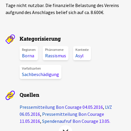
Tage nicht nutzbar. Die finanzielle Belastung des Vereins
Aktuelles
aufgrund des Anschlages belief sich auf ca. 8.600€.
Alle Beiträge
Über uns
Veranstaltungen
Kategorisierung
Projektbeschreibung
Pressemitteilungen
Regionen
Phänomene
Kontexte
Kontakt
Borna
Rassismus
Asyl
Podcasts
Unterstützer_innen
Vorfallsarten
Sachbeschädigung
Spenden
chronik.LE in der Presse
Quellen
Pressemitteilung Bon Courage 04.05.2016
,
LVZ
06.05.2016
,
Pressemitteilung Bon Courage
11.05.2016
,
Spendenaufruf Bon Courage 13.05.