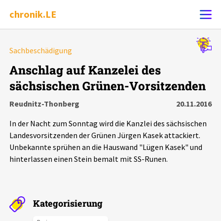
chronik.LE
Alle Ereignisse
Sachbeschädigung
Ereignis melden
7502
Ereignisse
Anschlag auf Kanzelei des
sächsischen Grünen-Vorsitzenden
Chronik
Ereignisse
Statistik
Reudnitz-Thonberg
20.11.2016
Exportieren
?
Filter Erklärungen
Dossiers
In der Nacht zum Sonntag wird die Kanzlei des sächsischen
Landesvorsitzenden der Grünen Jürgen Kasek attackiert.
Leipziger Zustände
Unbekannte sprühen an die Hauswand "Lügen Kasek" und
hinterlassen einen Stein bemalt mit SS-Runen.
Schlaglichter
Phänomene
Kategorisierung