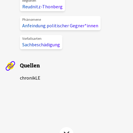
Regionen
Aktuelles
Reudnitz-Thonberg
Phänomene
Alle Beiträge
Anfeindung politischer Gegner*innen
Über uns
Veranstaltungen
Vorfallsarten
Projektbeschreibung
Sachbeschädigung
Pressemitteilungen
Kontakt
Podcasts
Quellen
Unterstützer_innen
Spenden
chronikLE
chronik.LE in der Presse