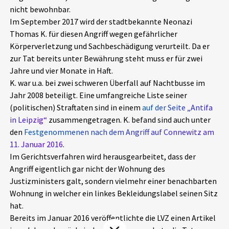
nicht bewohnbar.
Aktuelles
Im September 2017 wird der stadtbekannte Neonazi
Thomas K. für diesen Angriff wegen gefährlicher
Alle Beiträge
Über uns
Körperverletzung und Sachbeschädigung verurteilt. Da er
zur Tat bereits unter Bewährung steht muss er für zwei
Veranstaltungen
Jahre und vier Monate in Haft.
Projektbeschreibung
Pressemitteilungen
K. war u.a. bei zwei schweren Überfall auf Nachtbusse im
Kontakt
Jahr 2008 beteiligt. Eine umfangreiche Liste seiner
Podcasts
(politischen) Straftaten sind in einem
auf der Seite „Antifa
Unterstützer_innen
in Leipzig“
zusammengetragen. K. befand sind auch unter
den
Festgenommenen nach dem Angriff auf Connewitz am
Spenden
11. Januar 2016
.
chronik.LE in der Presse
Im Gerichtsverfahren wird herausgearbeitet, dass der
Angriff eigentlich gar nicht der Wohnung des
Justizministers galt, sondern vielmehr einer benachbarten
Wohnung in welcher ein linkes Bekleidungslabel seinen Sitz
hat.
Bereits im Januar 2016 veröffentlichte die LVZ einen Artikel