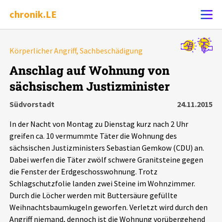
chronik.LE
Alle Ereignisse
Körperlicher Angriff, Sachbeschädigung
Ereignis melden
7502
Ereignisse
Anschlag auf Wohnung von
sächsischem Justizminister
Chronik
Ereignisse
Statistik
Südvorstadt
24.11.2015
Exportieren
?
Filter Erklärungen
Dossiers
In der Nacht von Montag zu Dienstag kurz nach 2 Uhr
greifen ca. 10 vermummte Täter die Wohnung des
Leipziger Zustände
sächsischen Justizministers Sebastian Gemkow (CDU) an.
Dabei werfen die Täter zwölf schwere Granitsteine gegen
die Fenster der Erdgeschosswohnung. Trotz
Schlaglichter
Schlagschutzfolie landen zwei Steine im Wohnzimmer.
Durch die Löcher werden mit Buttersäure gefüllte
Phänomene
Weihnachtsbaumkugeln geworfen. Verletzt wird durch den
Angriff niemand, dennoch ist die Wohnung vorübergehend