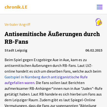
chronik.LE
Alle Ereignisse
Verbaler Angriff
Ereignis melden
7502
Ereignisse
Antisemitische Äußerungen durch
RB-Fans
Chronik
Ereignisse
Statistik
Stadt Leipzig
06.02.2015
Exportieren
?
Filter Erklärungen
Dossiers
Beim Spiel gegen Erzgebirge Aue in Aue, kam es zu
antisemitischen Äußerungen durch RB-Fans. Laut LVZ-
Leipziger Zustände
online handelt es sich um dieselben Fans, welche auch beim
Gastspiel in Nürnberg durch antiziganistische Rufe
aufgefallen waren
. Die Fans sollen laut Berichten
Schlaglichter
aufmerksamer RB-Anhänger*innen nun in Aue "Juden"-Rufe
getätigt haben. Laut RB handele es sich hierbei um Fans aus
Phänomene
dem Leipziger Raum. Zudem gibt es laut Spiegel-Online
Vermutungen, dass die Fans zur sogenannten "Abteilung