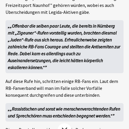
Freizeitsport Naunhof" gehören würden, wobei es auch
Aktuelles
Überscheidungen mit Legida-Aktiven gäbe.
Alle Beiträge
Über uns
„Offenbar die selben paar Leute, die bereits in Nürnberg
mit „Zigeuner“-Rufen vorstellig wurden, brachten diesmal
Veranstaltungen
„Juden“-Rufe aus sich heraus. Erfreulicherweise zeigten
Projektbeschreibung
Pressemitteilungen
zahlreiche RB-Fans Courage und stellten die Antisemiten zur
Kontakt
Rede. Dabei kam es allerdings auch zu
Podcasts
Auseinandersetzungen, die leicht hätten körperlich
Unterstützer_innen
eskalieren können.“
Spenden
Auf diese Rufe hin, schritten einige RB-Fans ein. Laut dem
chronik.LE in der Presse
RB-Fanverband will man im Falle solcher Vorfälle
konsequent durchgreifen und diese unterbinden.
„Rassistischen und sonst wie menschenverachtenden Rufen
und Sprechchören muss entschieden begegnet werden.“