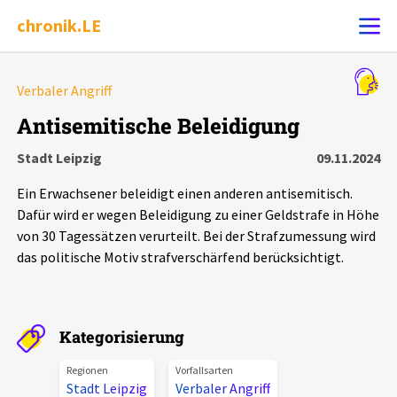
chronik.LE
Alle Ereignisse
Verbaler Angriff
Ereignis melden
7502
Ereignisse
Antisemitische Beleidigung
Stadt Leipzig
09.11.2024
Chronik
Ereignisse
Statistik
Ein Erwachsener beleidigt einen anderen antisemitisch.
Exportieren
?
Filter Erklärungen
Dossiers
Dafür wird er wegen Beleidigung zu einer Geldstrafe in Höhe
von 30 Tagessätzen verurteilt. Bei der Strafzumessung wird
das politische Motiv strafverschärfend berücksichtigt.
Leipziger Zustände
Schlaglichter
Kategorisierung
Phänomene
Regionen
Vorfallsarten
Stadt Leipzig
Verbaler Angriff