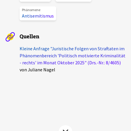
Aktuelles
Phänomene
Antisemitismus
Alle Beiträge
Über uns
Veranstaltungen
Quellen
Projektbeschreibung
Pressemitteilungen
Kleine Anfrage "Juristische Folgen von Straftaten im
Kontakt
Phänomenbereich 'Politisch motivierte Kriminalität
Podcasts
- rechts' im Monat Oktober 2025" (Drs.-Nr.: 8/4605)
Unterstützer_innen
von Juliane Nagel
Spenden
chronik.LE in der Presse