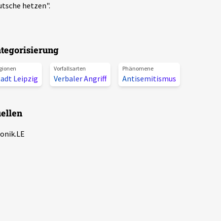
tsche hetzen".
tegorisierung
gionen
Vorfallsarten
Phänomene
adt Leipzig
Verbaler Angriff
Antisemitismus
ellen
onik.LE