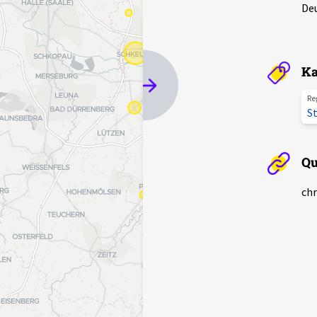
Deu
Ka
Re
St
Qu
chr