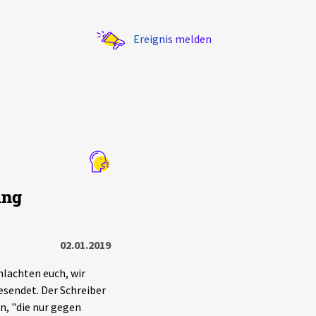
Ereignis melden
Statistik
ung
Exportieren
?
Filter Erklärungen
02.01.2019
hlachten euch, wir
sendet. Der Schreiber
en, "die nur gegen