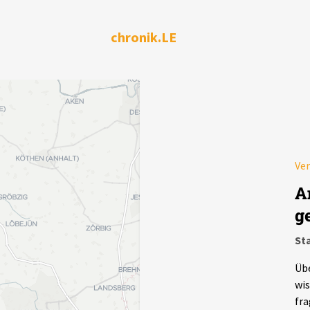
chronik.LE
Ver
A
g
Sta
Übe
wis
fra