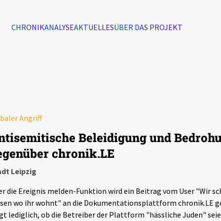
CHRONIK
ANALYSE
AKTUELLES
ÜBER DAS PROJEKT
Alle Ereignisse
7502
Ereignisse
baler Angriff
Ereignisse
ntisemitische Beleidigung und Bedroh
egenüber chronik.LE
dt Leipzig
r die Ereignis melden-Funktion wird ein Beitrag vom User "Wir sc
sen wo ihr wohnt" an die Dokumentationsplattform chronik.LE ge
gt lediglich, ob die Betreiber der Plattform "hässliche Juden" sei