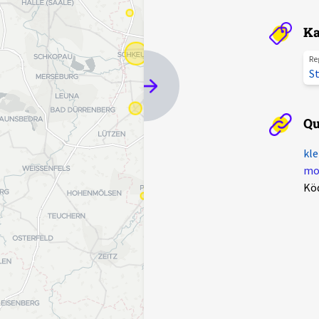
Ka
Re
St
Qu
kle
mot
Kö