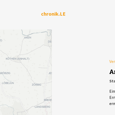
chronik.LE
Ver
A
Sta
Ein
Erm
erm