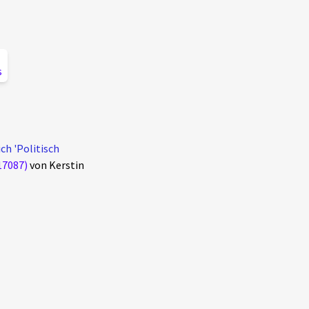
s
ch 'Politisch
17087)
von Kerstin