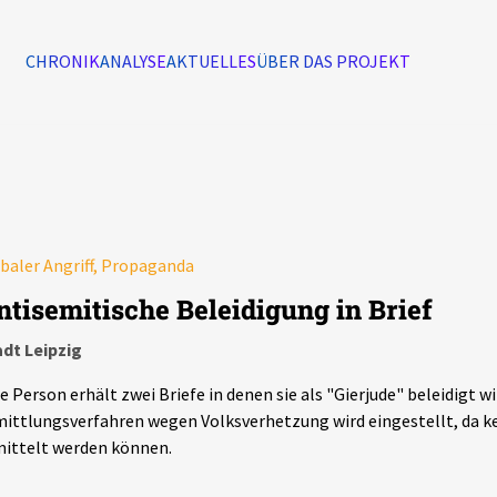
CHRONIK
ANALYSE
AKTUELLES
ÜBER DAS PROJEKT
Alle Ereignisse
7502
Ereignisse
baler Angriff, Propaganda
Ereignisse
ntisemitische Beleidigung in Brief
dt Leipzig
e Person erhält zwei Briefe in denen sie als "Gierjude" beleidigt wi
ittlungsverfahren wegen Volksverhetzung wird eingestellt, da k
ittelt werden können.