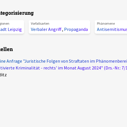
tegorisierung
gionen
Vorfallsarten
Phänomene
adt Leipzig
Verbaler Angriff
,
Propaganda
Antisemitismu
ellen
ine Anfrage "Juristische Folgen von Straftaten im Phänomenberei
ivierte Kriminalität - rechts' im Monat August 2024" (Drs.-Nr.: 7/
ditz