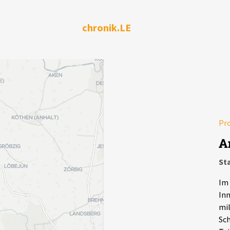
chronik.LE
Pr
A
Sta
Im 
Inn
mil
Sch