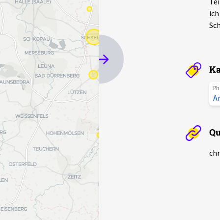
Tei
ich
Sch
Ka
Ph
A
Qu
chr