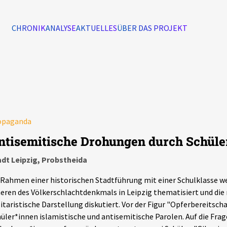
CHRONIK
ANALYSE
AKTUELLES
ÜBER DAS PROJEKT
Alle Ereignisse
7502
Ereignisse
opaganda
Ereignisse
ntisemitische Drohungen durch Schüle
dt Leipzig, Probstheida
Rahmen einer historischen Stadtführung mit einer Schulklasse we
eren des Völkerschlachtdenkmals in Leipzig thematisiert und die 
itaristische Darstellung diskutiert. Vor der Figur "Opferbereitsc
üler*innen islamistische und antisemitische Parolen. Auf die Frage