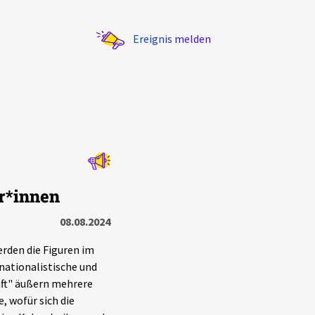
Ereignis melden
Statistik
r*innen
Exportieren
?
Filter Erklärungen
08.08.2024
rden die Figuren im
nationalistische und
haft" äußern mehrere
, wofür sich die