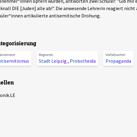
lnehmer*innen opfern würden, antworten zwei Schüler: "Gib mir 
 knall DIE [Juden] alle ab!". Die anwesende Lehrerin reagiert nicht 
üler*innen artikulierte antisemitische Drohung.
tegorisierung
änomene
Regionen
Vorfallsarten
ntisemitismus
Stadt Leipzig
,
Probstheida
Propaganda
ellen
onik.LE