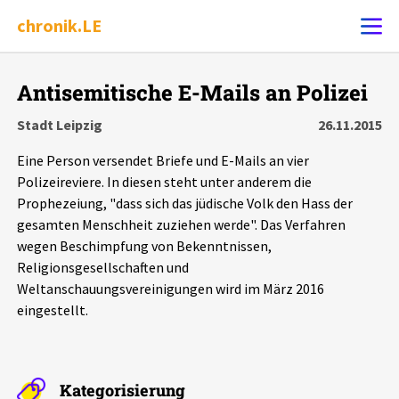
chronik.LE
Alle Ereignisse
Antisemitische E-Mails an Polizei
Ereignis melden
7502
Ereignisse
Stadt Leipzig
26.11.2015
Eine Person versendet Briefe und E-Mails an vier
Chronik
Ereignisse
Statistik
Polizeireviere. In diesen steht unter anderem die
Prophezeiung, "dass sich das jüdische Volk den Hass der
Exportieren
?
Filter Erklärungen
Dossiers
gesamten Menschheit zuziehen werde". Das Verfahren
wegen Beschimpfung von Bekenntnissen,
Leipziger Zustände
Religionsgesellschaften und
Weltanschauungsvereinigungen wird im März 2016
eingestellt.
Schlaglichter
Phänomene
Kategorisierung