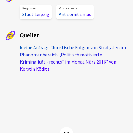
Aktuelles
Regionen
Phänomene
Stadt Leipzig
Antisemitismus
Alle Beiträge
Über uns
Veranstaltungen
Quellen
Projektbeschreibung
Pressemitteilungen
kleine Anfrage "Juristische Folgen von Straftaten im
Kontakt
Phänomenbereich ,,Politisch motivierte
Podcasts
Kriminalität - rechts" im Monat März 2016" von
Unterstützer_innen
Kerstin Köditz
Spenden
chronik.LE in der Presse