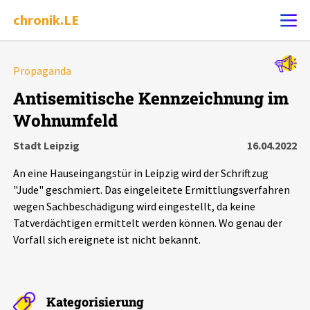
chronik.LE
Alle Ereignisse
Propaganda
Ereignis melden
7502
Ereignisse
Antisemitische Kennzeichnung im
Wohnumfeld
Chronik
Ereignisse
Statistik
Stadt Leipzig
16.04.2022
Exportieren
?
Filter Erklärungen
Dossiers
An eine Hauseingangstür in Leipzig wird der Schriftzug
"Jude" geschmiert. Das eingeleitete Ermittlungsverfahren
Leipziger Zustände
wegen Sachbeschädigung wird eingestellt, da keine
Tatverdächtigen ermittelt werden können. Wo genau der
Vorfall sich ereignete ist nicht bekannt.
Schlaglichter
Phänomene
Kategorisierung