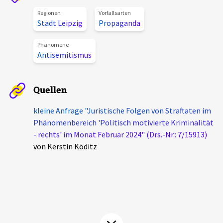
Aktuelles
Regionen
Vorfallsarten
Stadt Leipzig
Propaganda
Alle Beiträge
Über uns
Phänomene
Antisemitismus
Veranstaltungen
Projektbeschreibung
Pressemitteilungen
Quellen
Kontakt
Podcasts
Unterstützer_innen
kleine Anfrage "Juristische Folgen von Straftaten im
Phänomenbereich 'Politisch motivierte Kriminalität
Spenden
- rechts' im Monat Februar 2024" (Drs.-Nr.: 7/15913)
von Kerstin Köditz
chronik.LE in der Presse