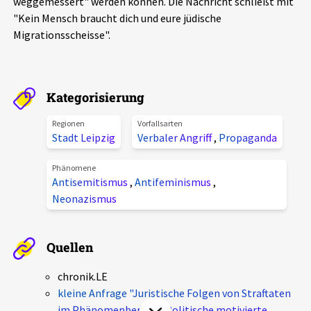
weggemessert" werden können. Die Nachricht schließt mit
Aktuelles
"Kein Mensch braucht dich und eure jüdische
Migrationsscheisse".
Alle Beiträge
Über uns
Veranstaltungen
Kategorisierung
Projektbeschreibung
Pressemitteilungen
Kontakt
Regionen
Vorfallsarten
Podcasts
Stadt Leipzig
Verbaler Angriff
,
Propaganda
Unterstützer_innen
Phänomene
Spenden
Antisemitismus
,
Antifeminismus
,
Neonazismus
chronik.LE in der Presse
Quellen
chronik.LE
kleine Anfrage "Juristische Folgen von Straftaten
im Phänomenbereich 'Politische motivierte