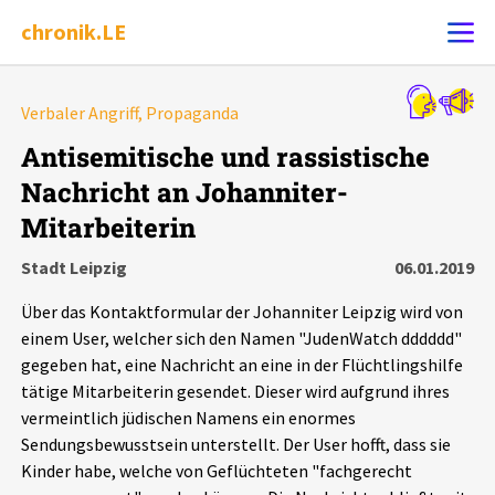
chronik.LE
Alle Ereignisse
Verbaler Angriff, Propaganda
Ereignis melden
7502
Ereignisse
Antisemitische und rassistische
Nachricht an Johanniter-
Chronik
Ereignisse
Statistik
Mitarbeiterin
Exportieren
?
Filter Erklärungen
Dossiers
Stadt Leipzig
06.01.2019
Über das Kontaktformular der Johanniter Leipzig wird von
Leipziger Zustände
einem User, welcher sich den Namen "JudenWatch dddddd"
gegeben hat, eine Nachricht an eine in der Flüchtlingshilfe
Schlaglichter
tätige Mitarbeiterin gesendet. Dieser wird aufgrund ihres
vermeintlich jüdischen Namens ein enormes
Sendungsbewusstsein unterstellt. Der User hofft, dass sie
Phänomene
Kinder habe, welche von Geflüchteten "fachgerecht