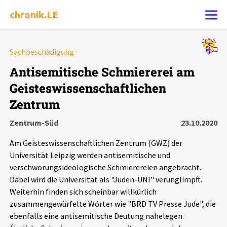
chronik.LE
Alle Ereignisse
Sachbeschädigung
Ereignis melden
7502
Ereignisse
Antisemitische Schmiererei am
Geisteswissenschaftlichen
Chronik
Ereignisse
Statistik
Zentrum
Exportieren
?
Filter Erklärungen
Dossiers
Zentrum-Süd
23.10.2020
Am Geisteswissenschaftlichen Zentrum (GWZ) der
Leipziger Zustände
Universität Leipzig werden antisemitische und
verschwörungsideologische Schmierereien angebracht.
Schlaglichter
Dabei wird die Universität als "Juden-UNI" verunglimpft.
Weiterhin finden sich scheinbar willkürlich
zusammengewürfelte Wörter wie "BRD TV Presse Jude", die
Phänomene
ebenfalls eine antisemitische Deutung nahelegen.