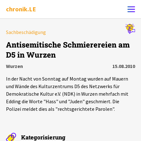
chronik.LE
Alle Ereignisse
Sachbeschädigung
Ereignis melden
7502
Ereignisse
Antisemitische Schmierereien am
D5 in Wurzen
Chronik
Ereignisse
Statistik
Wurzen
15.08.2010
Exportieren
?
Filter Erklärungen
Dossiers
In der Nacht von Sonntag auf Montag wurden auf Mauern
und Wände des Kulturzentrums D5 des Netzwerks für
Leipziger Zustände
Demokratische Kultur e.V. (NDK) in Wurzen mehrfach mit
Edding die Worte "Hass" und "Juden" geschmiert. Die
Polizei meldet dies als "rechtsgerichtete Parolen".
Schlaglichter
Phänomene
Kategorisierung