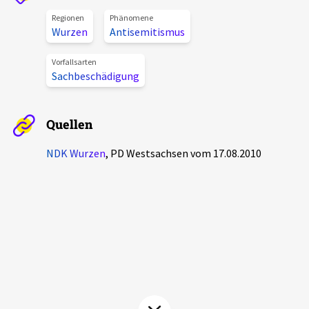
Aktuelles
Regionen
Phänomene
Wurzen
Antisemitismus
Alle Beiträge
Über uns
Vorfallsarten
Sachbeschädigung
Veranstaltungen
Projektbeschreibung
Pressemitteilungen
Quellen
Kontakt
Podcasts
Unterstützer_innen
NDK Wurzen
, PD Westsachsen vom 17.08.2010
Spenden
chronik.LE in der Presse