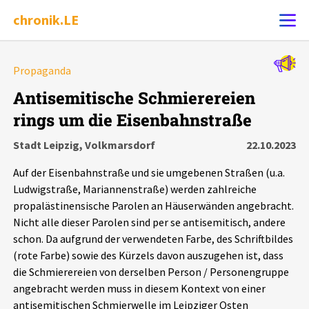
chronik.LE
Alle Ereignisse
Propaganda
Ereignis melden
7502
Ereignisse
Antisemitische Schmierereien
rings um die Eisenbahnstraße
Chronik
Ereignisse
Statistik
Stadt Leipzig, Volkmarsdorf
22.10.2023
Exportieren
?
Filter Erklärungen
Dossiers
Auf der Eisenbahnstraße und sie umgebenen Straßen (u.a.
Ludwigstraße, Mariannenstraße) werden zahlreiche
Leipziger Zustände
propalästinensische Parolen an Häuserwänden angebracht.
Nicht alle dieser Parolen sind per se antisemitisch, andere
schon. Da aufgrund der verwendeten Farbe, des Schriftbildes
Schlaglichter
(rote Farbe) sowie des Kürzels davon auszugehen ist, dass
die Schmierereien von derselben Person / Personengruppe
Phänomene
angebracht werden muss in diesem Kontext von einer
antisemitischen Schmierwelle im Leipziger Osten