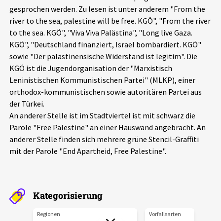
gesprochen werden. Zu lesen ist unter anderem "From the
Aktuelles
river to the sea, palestine will be free. KGÖ", "From the river
to the sea. KGÖ", "Viva Viva Palästina", "Long live Gaza.
Alle Beiträge
Über uns
KGÖ", "Deutschland finanziert, Israel bombardiert. KGÖ"
sowie "Der palästinensische Widerstand ist legitim". Die
Veranstaltungen
KGÖ ist die Jugendorganisation der "Marxistisch
Projektbeschreibung
Pressemitteilungen
Leninistischen Kommunistischen Partei" (MLKP), einer
Kontakt
orthodox-kommunistischen sowie autoritären Partei aus
Podcasts
der Türkei.
Unterstützer_innen
An anderer Stelle ist im Stadtviertel ist mit schwarz die
Parole "Free Palestine" an einer Hauswand angebracht. An
Spenden
anderer Stelle finden sich mehrere grüne Stencil-Graffiti
chronik.LE in der Presse
mit der Parole "End Apartheid, Free Palestine".
Kategorisierung
Regionen
Vorfallsarten