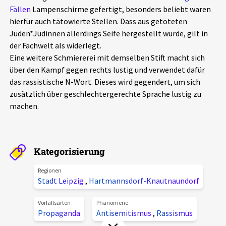
Fällen
Lampenschirme gefertigt, besonders beliebt waren
Aktuelles
hierfür auch tätowierte Stellen. Dass aus getöteten
Juden*Jüdinnen allerdings Seife hergestellt wurde, gilt in
Alle Beiträge
Über uns
der Fachwelt als widerlegt.
Eine weitere Schmiererei mit demselben Stift macht sich
Veranstaltungen
über den Kampf gegen rechts lustig und verwendet dafür
Projektbeschreibung
Pressemitteilungen
das rassistische N-Wort. Dieses wird gegendert, um sich
Kontakt
zusätzlich über geschlechtergerechte Sprache lustig zu
Podcasts
machen.
Unterstützer_innen
Spenden
Kategorisierung
chronik.LE in der Presse
Regionen
Stadt Leipzig
,
Hartmannsdorf-Knautnaundorf
Vorfallsarten
Phänomene
Propaganda
Antisemitismus
,
Rassismus