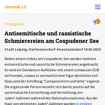
chronik.LE
Alle Ereignisse
Propaganda
Ereignis melden
7502
Ereignisse
Antisemitische und rassistische
Schmierereien am Cospudener See
Chronik
Ereignisse
Statistik
Stadt Leipzig, Hartmannsdorf-Knautnaundorf
19.03.2024
Exportieren
?
Filter Erklärungen
Dossiers
Neben einem Imbiss am Cospudener See werden mehrere
antisemitische und rassistische Schmierereien angebracht.
Leipziger Zustände
So wird ein Davidstern-Aufkleber mit einem schwarzen Stift
verfremdet, sodass er vermutlich eine Figur darstellen soll.
Dazu wird der Schriftzug "Lampenschirm und Seife" ergänzt.
Schlaglichter
Die ergänzende Person bezieht sich damit positiv auf die
systematische Entrechtung und Vernichtung von
Phänomene
Juden*Jüdinnen während des Nationalsozialismus. Aus der
Haut von getöteten Juden*Jüdinnen wurden
in einigen