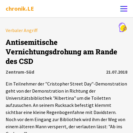
chronik.LE
Alle Ereignisse
Verbaler Angriff
Ereignis melden
7502
Ereignisse
Antisemitische
Vernichtungsdrohung am Rande
Chronik
Ereignisse
Statistik
des CSD
Exportieren
?
Filter Erklärungen
Dossiers
Zentrum-Süd
21.07.2018
Ein Teilnehmer der "Cristopher Street Day"-Demonstration
Leipziger Zustände
geht von der Demonstration in Richtung der
Universitätsbibliothek "Albertina" um die Toiletten
Schlaglichter
aufzusuchen. An seinem Rucksack befestigt klemmt
sichtbar eine kleine Regenbogenfahne mit Davidstern.
Noch vor dem Eingang zur Bibliothek wird ihm der Weg von
Phänomene
einem älteren Mann versperrt, der verlauten lässt: "Ab ins