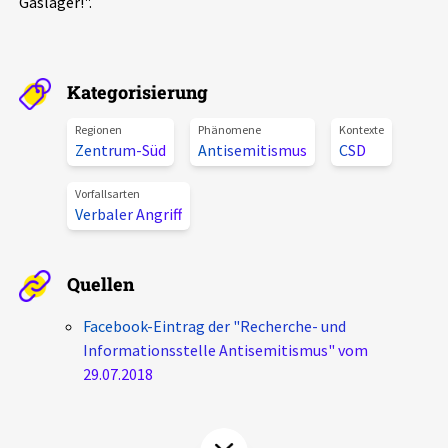
Gaslager!".
Aktuelles
Alle Beiträge
Über uns
Kategorisierung
Veranstaltungen
Regionen
Phänomene
Kontexte
Projektbeschreibung
Zentrum-Süd
Antisemitismus
CSD
Pressemitteilungen
Kontakt
Podcasts
Vorfallsarten
Verbaler Angriff
Unterstützer_innen
Spenden
Quellen
chronik.LE in der Presse
Facebook-Eintrag der "Recherche- und
Informationsstelle Antisemitismus" vom
29.07.2018