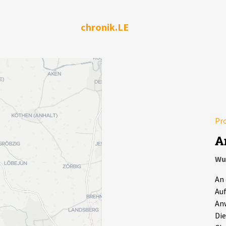
chronik.LE
Pr
A
Wu
An 
Auf
Anw
Die