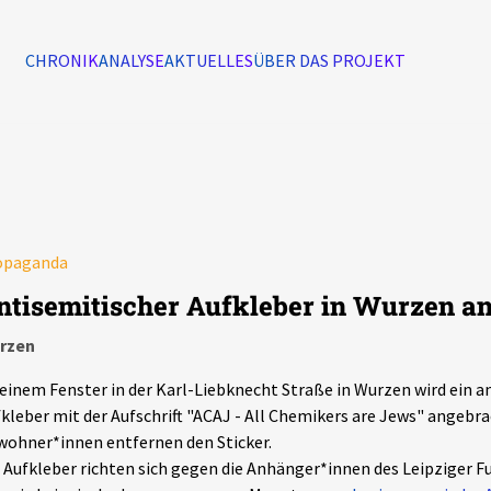
CHRONIK
ANALYSE
AKTUELLES
ÜBER DAS PROJEKT
Alle Ereignisse
7502
Ereignisse
opaganda
Ereignisse
ntisemitischer Aufkleber in Wurzen a
rzen
einem Fenster in der Karl-Liebknecht Straße in Wurzen wird ein a
kleber mit der Aufschrift "ACAJ - All Chemikers are Jews" angeb
ohner*innen entfernen den Sticker.
 Aufkleber richten sich gegen die Anhänger*innen des Leipziger 