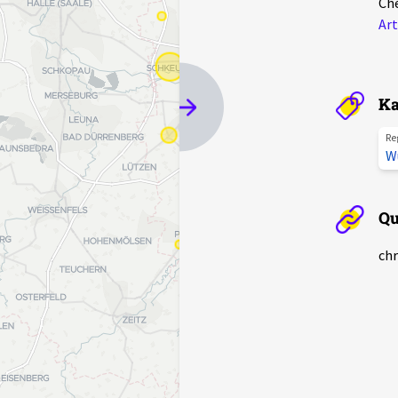
Ch
Ar
Ka
Re
W
Qu
chr