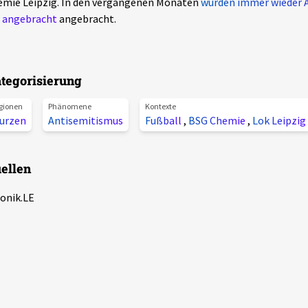
emie Leipzig. In den vergangenen Monaten
wurden immer wieder A
t angebracht
angebracht.
tegorisierung
gionen
Phänomene
Kontexte
urzen
Antisemitismus
Fußball
,
BSG Chemie
,
Lok Leipzig
ellen
onik.LE