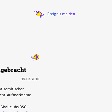
Ereignis melden
Statistik
ngebracht
Exportieren
?
Filter Erklärungen
15.03.2018
ntisemitischer
racht. Aufmerksame
Fußballclubs BSG