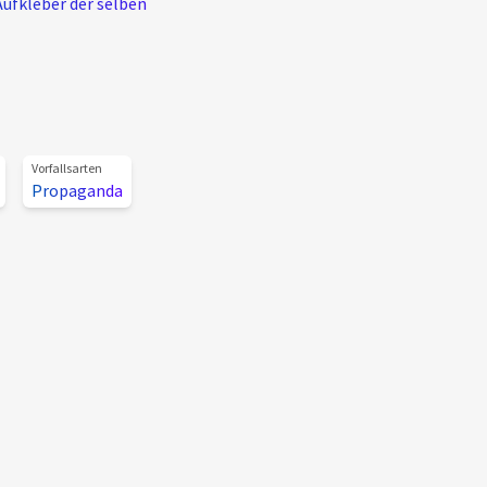
ufkleber der selben
Vorfallsarten
Propaganda