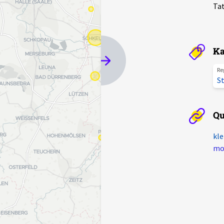
Tat
Ka
Re
St
Qu
kle
mot