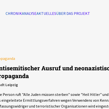
CHRONIK
ANALYSE
AKTUELLES
ÜBER DAS PROJEKT
Alle Ereignisse
7502
Ereignisse
Ereignisse
opaganda
ntisemitischer Ausruf und neonazistis
ropaganda
dt Leipzig
e Person ruft "Alle Juden müssen sterben" sowie "Heil Hitler" und
 eingeleitete Ermittlungsverfahren wegen Verwendens von Kenn
fassungswidriger und terroristischer Organisationen wird eingeste