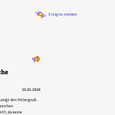
Ereignis melden
Statistik
che
Exportieren
?
Filter Erklärungen
23.01.2026
 zeigt den Hitlergruß.
zeichen
llt, da keine