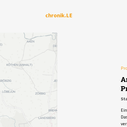
chronik.LE
Pr
A
P
Sta
Ein
Das
ver