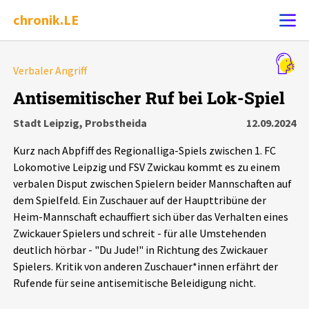
chronik.LE
Alle Ereignisse
Verbaler Angriff
Ereignis melden
7502
Ereignisse
Antisemitischer Ruf bei Lok-Spiel
Stadt Leipzig, Probstheida
12.09.2024
Chronik
Ereignisse
Statistik
Kurz nach Abpfiff des Regionalliga-Spiels zwischen 1. FC
Exportieren
?
Filter Erklärungen
Dossiers
Lokomotive Leipzig und FSV Zwickau kommt es zu einem
verbalen Disput zwischen Spielern beider Mannschaften auf
dem Spielfeld. Ein Zuschauer auf der Haupttribüne der
Leipziger Zustände
Heim-Mannschaft echauffiert sich über das Verhalten eines
Zwickauer Spielers und schreit - für alle Umstehenden
Schlaglichter
deutlich hörbar - "Du Jude!" in Richtung des Zwickauer
Spielers. Kritik von anderen Zuschauer*innen erfährt der
Phänomene
Rufende für seine antisemitische Beleidigung nicht.