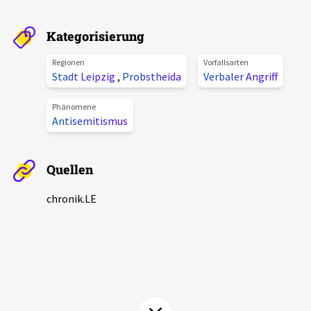
Aktuelles
Kategorisierung
Alle Beiträge
Über uns
Regionen
Vorfallsarten
Stadt Leipzig
,
Probstheida
Verbaler Angriff
Veranstaltungen
Projektbeschreibung
Pressemitteilungen
Phänomene
Antisemitismus
Kontakt
Podcasts
Unterstützer_innen
Quellen
Spenden
chronik.LE
chronik.LE in der Presse