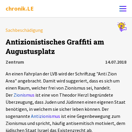
chronik.LE
Alle Ereignisse
Sachbeschädigung
Ereignis melden
7502
Ereignisse
Antizionistisches Graffiti am
Augustusplatz
Chronik
Ereignisse
Statistik
Zentrum
14.07.2018
Exportieren
?
Filter Erklärungen
Dossiers
An einen Fahrplan der LVB wird der Schriftzug "Anti Zion
Area" angebracht. Damit wird suggeriert, dass es sich um
Leipziger Zustände
einen Raum, welcher frei von Zionismus sei, handelt.
Der
Zionismus
ist eine von Theodor Herzl begründete
Überzeugung, dass Juden und Jüdinnen einen eigenen Staat
Schlaglichter
benötigen, in welchem sie sicher leben können. Der
sogenannte
Antizionismus
ist eine Gegenbewegung zum
Phänomene
Zionismus und spricht, häufig antisemitisch motiviert, dem
jüdischen Staat Israel das Existenzrecht ab.