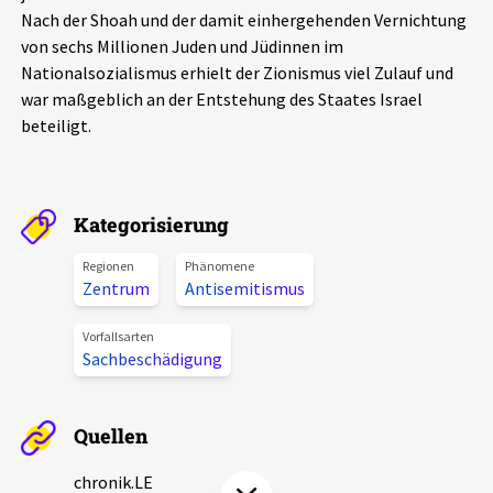
Nach der Shoah und der damit einhergehenden Vernichtung
Aktuelles
von sechs Millionen Juden und Jüdinnen im
Nationalsozialismus erhielt der Zionismus viel Zulauf und
Alle Beiträge
Über uns
war maßgeblich an der Entstehung des Staates Israel
beteiligt.
Veranstaltungen
Projektbeschreibung
Pressemitteilungen
Kontakt
Podcasts
Kategorisierung
Unterstützer_innen
Regionen
Phänomene
Spenden
Zentrum
Antisemitismus
chronik.LE in der Presse
Vorfallsarten
Sachbeschädigung
Quellen
chronik.LE