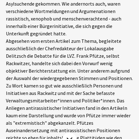
Asylsuchende gekommen. Wie andernorts auch, waren
Aktuelles
verschiedene Wortmeldungen und Argumenationen
rassistisch, xenophob und menschenverachtend - auch
Alle Beiträge
innerhalb einer Bürgerinitiative, die sich gegen die
Über uns
Unterkunft gegründet hatte.
Veranstaltungen
Abgesehen vom ersten Artikel zum Thema, begleitete
Projektbeschreibung
Pressemitteilungen
ausschließlich der Chefredakteur der Lokalausgabe
Kontakt
Delitzsch die Debatte für die LVZ. Frank Pfütze, selbst
Podcasts
Rackwitzer, handelte sich dabei den Vorwurf wenig
Unterstützer_innen
objektiver Berichterstattung ein. Unter anderem aufgrund
der Auswahl der wiedergegebenen Stimmen und Positionen.
Spenden
Zu Wort kamen so gut wie ausschließlich Personen und
chronik.LE in der Presse
Initiativen aus Rackwitz und mit der Sache befasste
Verwaltungsmitarbeiter*innen und Politiker*innen. Das
Anliegen antirassistischer Initiativen fand in den Artikeln
kaum eine Darstellung und wurde von Pfütze immer wieder
als "extremistisch" abgekanzelt. Pfützes
Auseinandersetzung mit antirassistischen Positionen
reichte so eben für inhaltsbefreite Plattitüden wie den