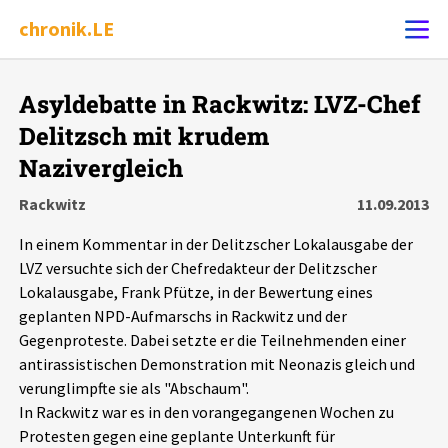
chronik.LE
Alle Ereignisse
Asyldebatte in Rackwitz: LVZ-Chef
Ereignis melden
7502
Ereignisse
Delitzsch mit krudem
Nazivergleich
Chronik
Ereignisse
Statistik
Rackwitz
11.09.2013
Exportieren
?
Filter Erklärungen
Dossiers
In einem Kommentar in der Delitzscher Lokalausgabe der
LVZ versuchte sich der Chefredakteur der Delitzscher
Lokalausgabe, Frank Pfütze, in der Bewertung eines
Leipziger Zustände
geplanten NPD-Aufmarschs in Rackwitz und der
Gegenproteste. Dabei setzte er die Teilnehmenden einer
Schlaglichter
antirassistischen Demonstration mit Neonazis gleich und
verunglimpfte sie als "Abschaum".
Phänomene
In Rackwitz war es in den vorangegangenen Wochen zu
Protesten gegen eine geplante Unterkunft für