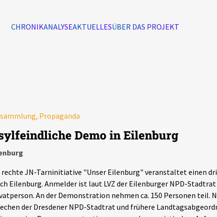
CHRONIK
ANALYSE
AKTUELLES
ÜBER DAS PROJEKT
Alle Ereignisse
7502
Ereignisse
rsammlung, Propaganda
Ereignisse
sylfeindliche Demo in Eilenburg
lenburg
 rechte JN-Tarninitiative "Unser Eilenburg" veranstaltet einen d
ch Eilenburg. Anmelder ist laut LVZ der Eilenburger NPD-Stadtrat
vatperson. An der Demonstration nehmen ca. 150 Personen teil.
echen der Dresdener NPD-Stadtrat und frühere Landtagsabgeordn