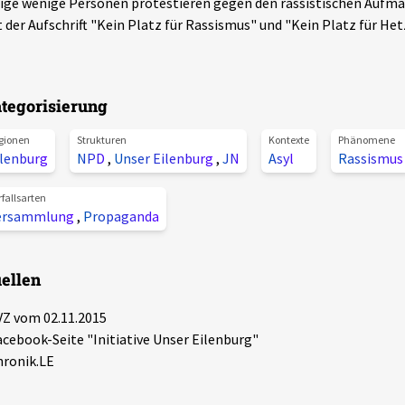
ige wenige Personen protestieren gegen den rassistischen Aufmar
 der Aufschrift "Kein Platz für Rassismus" und "Kein Platz für Het
tegorisierung
gionen
Strukturen
Kontexte
Phänomene
ilenburg
NPD
,
Unser Eilenburg
,
JN
Asyl
Rassismus
rfallsarten
ersammlung
,
Propaganda
ellen
VZ vom 02.11.2015
acebook-Seite "Initiative Unser Eilenburg"
hronik.LE