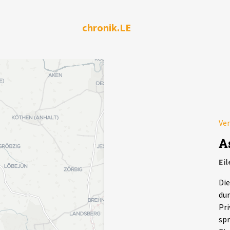
chronik.LE
Ve
A
Ei
Die
dur
Pri
spr