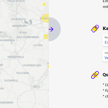
Ein
mit
Ka
Re
E
Vo
V
Qu
* L
* F
* c