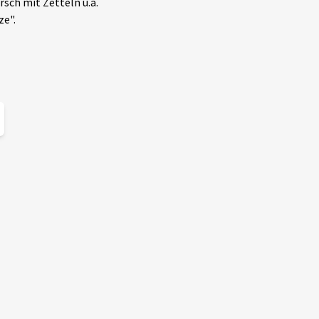
sch mit Zetteln u.a.
ze".