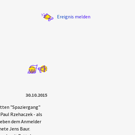
Ereignis melden
Statistik
Exportieren
?
Filter Erklärungen
30.10.2015
ritten "Spaziergang"
 Paul Rzehaczek - als
 Neben dem Anmelder
ete Jens Baur.