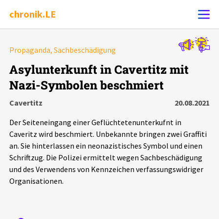
chronik.LE
Alle Ereignisse
Propaganda, Sachbeschädigung
Ereignis melden
7502
Ereignisse
Asylunterkunft in Cavertitz mit
Nazi-Symbolen beschmiert
Chronik
Ereignisse
Statistik
Cavertitz
20.08.2021
Exportieren
?
Filter Erklärungen
Dossiers
Der Seiteneingang einer Geflüchtetenunterkufnt in
Caveritz wird beschmiert. Unbekannte bringen zwei Graffiti
Leipziger Zustände
an. Sie hinterlassen ein neonazistisches Symbol und einen
Schriftzug. Die Polizei ermittelt wegen Sachbeschädigung
und des Verwendens von Kennzeichen verfassungswidriger
Schlaglichter
Organisationen.
Phänomene