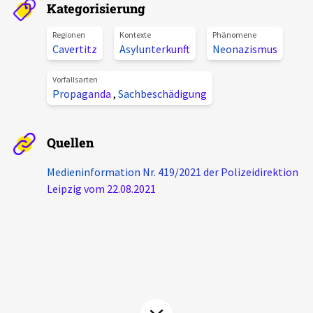
Kategorisierung
Aktuelles
Regionen
Kontexte
Phänomene
Cavertitz
Asylunterkunft
Neonazismus
Alle Beiträge
Über uns
Veranstaltungen
Vorfallsarten
Propaganda
,
Sachbeschädigung
Projektbeschreibung
Pressemitteilungen
Kontakt
Podcasts
Quellen
Unterstützer_innen
Medieninformation Nr. 419/2021 der Polizeidirektion
Spenden
Leipzig vom 22.08.2021
chronik.LE in der Presse