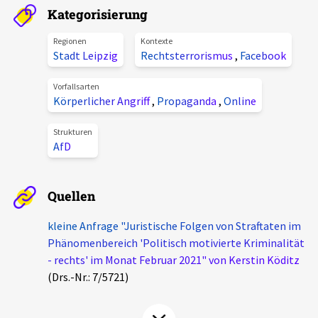
Kategorisierung
Aktuelles
Regionen
Kontexte
Alle Beiträge
Stadt Leipzig
Rechtsterrorismus
,
Facebook
Über uns
Veranstaltungen
Vorfallsarten
Projektbeschreibung
Körperlicher Angriff
,
Propaganda
,
Online
Pressemitteilungen
Kontakt
Strukturen
Podcasts
AfD
Unterstützer_innen
Spenden
Quellen
chronik.LE in der Presse
kleine Anfrage "Juristische Folgen von Straftaten im
Phänomenbereich 'Politisch motivierte Kriminalität
- rechts' im Monat Februar 2021" von Kerstin Köditz
(Drs.-Nr.: 7/5721)