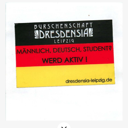
Aktuelles
Alle Beiträge
Über uns
Veranstaltungen
Projektbeschreibung
Pressemitteilungen
Kontakt
Podcasts
Unterstützer_innen
Spenden
chronik.LE in der Presse