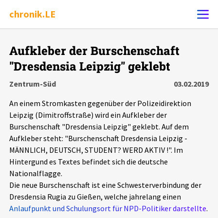
chronik.LE
Alle Ereignisse
Aufkleber der Burschenschaft
Ereignis melden
7502
Ereignisse
"Dresdensia Leipzig" geklebt
Zentrum-Süd
03.02.2019
Chronik
Ereignisse
Statistik
An einem Stromkasten gegenüber der Polizeidirektion
Leipzig (Dimitroffstraße) wird ein Aufkleber der
Exportieren
?
Filter Erklärungen
Dossiers
Burschenschaft "Dresdensia Leipzig" geklebt. Auf dem
Aufkleber steht: "Burschenschaft Dresdensia Leipzig -
Leipziger Zustände
MÄNNLICH, DEUTSCH, STUDENT? WERD AKTIV !". Im
Hintergund es Textes befindet sich die deutsche
Schlaglichter
Nationalflagge.
Die neue Burschenschaft ist eine Schwesterverbindung der
Dresdensia Rugia zu Gießen, welche jahrelang einen
Phänomene
Anlaufpunkt und Schulungsort für NPD-Politiker darstellte
.