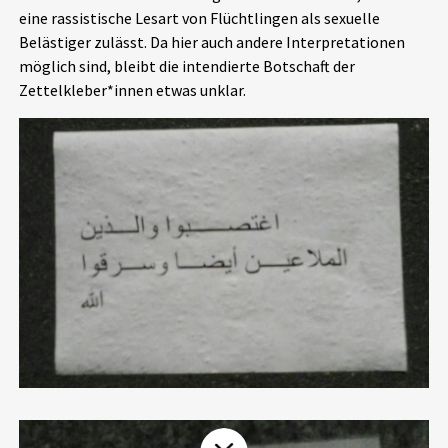
eine rassistische Lesart von Flüchtlingen als sexuelle
Aktuelles
Belästiger zulässt. Da hier auch andere Interpretationen
möglich sind, bleibt die intendierte Botschaft der
Alle Beiträge
Über uns
Zettelkleber*innen etwas unklar.
Veranstaltungen
Projektbeschreibung
Pressemitteilungen
Kontakt
Podcasts
Unterstützer_innen
Spenden
chronik.LE in der Presse