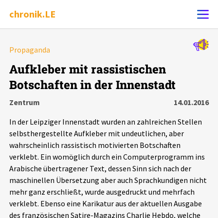
chronik.LE
Alle Ereignisse
Propaganda
Ereignis melden
7502
Ereignisse
Aufkleber mit rassistischen
Botschaften in der Innenstadt
Chronik
Ereignisse
Statistik
Zentrum
14.01.2016
Exportieren
?
Filter Erklärungen
Dossiers
In der Leipziger Innenstadt wurden an zahlreichen Stellen
selbsthergestellte Aufkleber mit undeutlichen, aber
Leipziger Zustände
wahrscheinlich rassistisch motivierten Botschaften
verklebt. Ein womöglich durch ein Computerprogramm ins
Arabische übertragener Text, dessen Sinn sich nach der
Schlaglichter
maschinellen Übersetzung aber auch Sprachkundigen nicht
mehr ganz erschließt, wurde ausgedruckt und mehrfach
Phänomene
verklebt. Ebenso eine Karikatur aus der aktuellen Ausgabe
des französischen Satire-Magazins Charlie Hebdo, welche